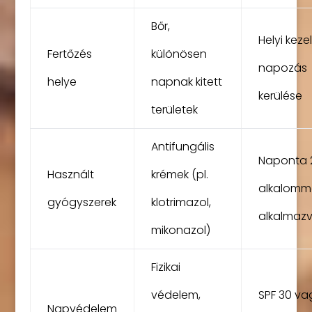
Bőr,
Helyi kezel
Fertőzés
különösen
napozás
helye
napnak kitett
kerülése
területek
Antifungális
Naponta 
Használt
krémek (pl.
alkalomm
gyógyszerek
klotrimazol,
alkalmaz
mikonazol)
Fizikai
védelem,
SPF 30 va
Napvédelem