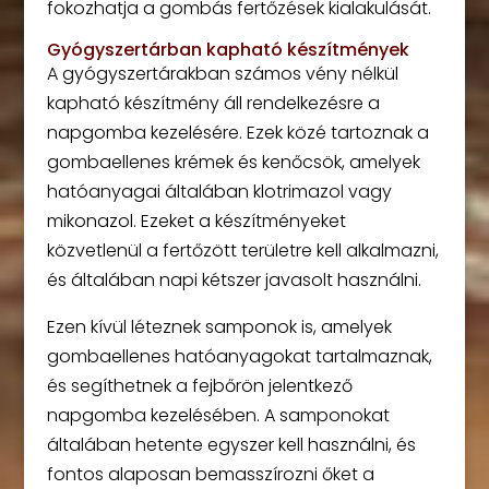
fokozhatja a gombás fertőzések kialakulását.
Gyógyszertárban kapható készítmények
A gyógyszertárakban számos vény nélkül
kapható készítmény áll rendelkezésre a
napgomba kezelésére. Ezek közé tartoznak a
gombaellenes krémek és kenőcsök, amelyek
hatóanyagai általában klotrimazol vagy
mikonazol. Ezeket a készítményeket
közvetlenül a fertőzött területre kell alkalmazni,
és általában napi kétszer javasolt használni.
Ezen kívül léteznek samponok is, amelyek
gombaellenes hatóanyagokat tartalmaznak,
és segíthetnek a fejbőrön jelentkező
napgomba kezelésében. A samponokat
általában hetente egyszer kell használni, és
fontos alaposan bemasszírozni őket a