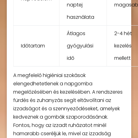
naptej
magasa
használata
Átlagos
2-4 hét
Időtartam
gyógyulási
kezelés
idő
mellett
A megfelelő higiéniai szokások
elengedhetetlenek a napgomba
megelőzésében és kezelésében. A rendszeres
fürdés és zuhanyzás segít eltávolítani az
izzadságot és a szennyeződéseket, amelyek
kedveznek a gombák szaporodásának.
Fontos, hogy az izzadt ruházatot minél
hamarabb cseréljük le, mivel az izzadság