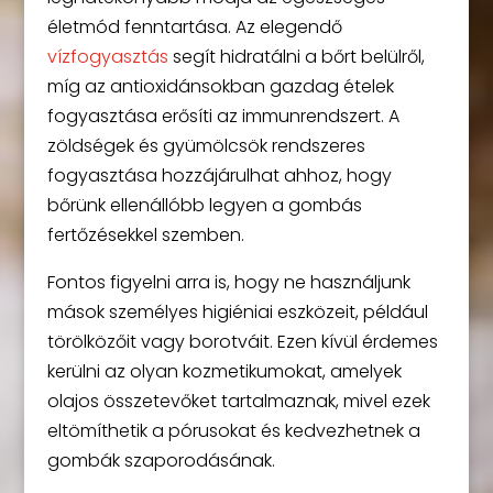
életmód fenntartása. Az elegendő
vízfogyasztás
segít hidratálni a bőrt belülről,
míg az antioxidánsokban gazdag ételek
fogyasztása erősíti az immunrendszert. A
zöldségek és gyümölcsök rendszeres
fogyasztása hozzájárulhat ahhoz, hogy
bőrünk ellenállóbb legyen a gombás
fertőzésekkel szemben.
Fontos figyelni arra is, hogy ne használjunk
mások személyes higiéniai eszközeit, például
törölközőit vagy borotváit. Ezen kívül érdemes
kerülni az olyan kozmetikumokat, amelyek
olajos összetevőket tartalmaznak, mivel ezek
eltömíthetik a pórusokat és kedvezhetnek a
gombák szaporodásának.