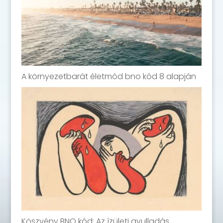
A környezetbarát életmód bno kód 8 alapján
Köszvény BNO kód: Az ízületi gyulladás