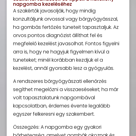
napgomba kezeléséhez
A szakértők javasolják, hogy mindig
konzultáljunk orvossal vagy bőrgyógyásszal,
ha gombás fertőzés tüneteit tapasztaljuk. Az
orvos pontos diagnózist állíthat fel és
megfelelő kezelést javasolhat. Fontos figyelni
arra is, hogy ne hagyjuk figyelmen kívül a
tüneteket; minél korábban kezdjük el a
kezelést, annál gyorsabb lesz a gyógyulás.
A rendszeres bőrgyógyászati ellenőrzés
segíthet megelőzni a visszaeséseket; ha már
volt tapasztalatunk napgombával
kapcsolatban, érdemes évente legalább
egyszer felkeresni egy szakembert.
Összegzés: A napgomba egy gyakori
bőrbetegség, amelyet gombák okoznak és