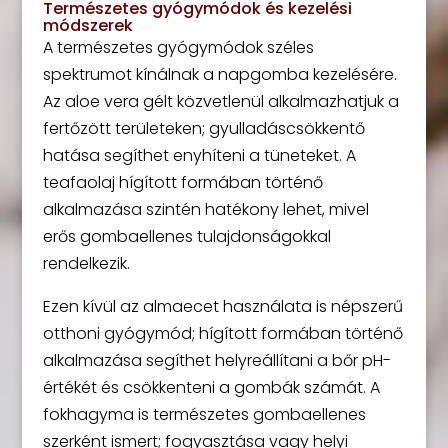
Természetes gyógymódok és kezelési
módszerek
A természetes gyógymódok széles
spektrumot kínálnak a napgomba kezelésére.
Az aloe vera gélt közvetlenül alkalmazhatjuk a
fertőzött területeken; gyulladáscsökkentő
hatása segíthet enyhíteni a tüneteket. A
teafaolaj hígított formában történő
alkalmazása szintén hatékony lehet, mivel
erős gombaellenes tulajdonságokkal
rendelkezik.
Ezen kívül az almaecet használata is népszerű
otthoni gyógymód; hígított formában történő
alkalmazása segíthet helyreállítani a bőr pH-
értékét és csökkenteni a gombák számát. A
fokhagyma is természetes gombaellenes
szerként ismert; fogyasztása vagy helyi