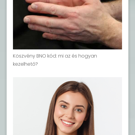
Köszvény BNO kód: mi az és hogyan
kezelhető?