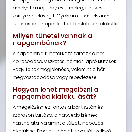
amelyet a napfény és a meleg, nedves
környezet elősegít. Gyakran a bőr felszínén,
különösen a napnak kitett területeken alakul ki.
Milyen tünetei vannak a
napgombának?
A napgomba tünetei közé tartozik a bőr
kipirosodása, viszketés, hámlás, apró kiütések
vagy foltok megjelenése, valamint a bőr
megvastagodása vagy repedezése.
Hogyan lehet megelőzni a
napgomba kialakulását?
A megelőzéshez fontos a bőr tisztán és
szárazon tartása, a napvédő krémek
használata, valamint a túlzott napozás
elkerülése. Emellett ajánlott laza, jól szellőző