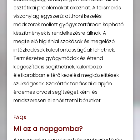
esztétikai problémákat okozhat. A felismerés
viszonylag egyszerű; otthoni kezelési
módszerek mellett gyógyszertárban kapható
készítmények is rendelkezésre állnak. A
megfelelő higiéniai szokások és megelőző
intézkedések kulcsfontosságúak lehetnek.
Természetes gyógymódok és étrend-
kiegészítők is segíthetnek; különböző
életkorokban eltérő kezelési megközelítések
szükségesek. Szakértők tanácsai alapján
érdemes orvosi segítséget kérni és
rendszeresen ellenőriztetni bőrünket.
FAQs
Mi az a napgomba?
A napgomba egy olyan bőrgomba-fertőzés,