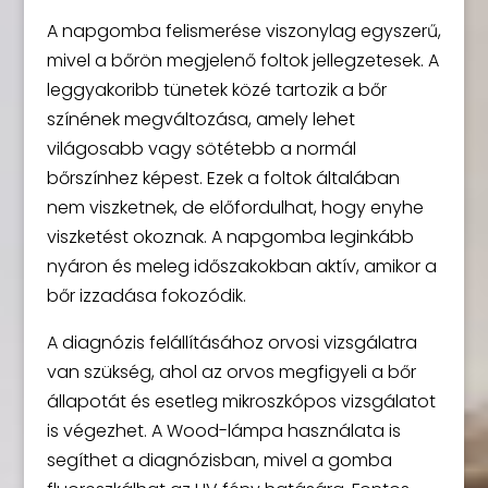
A napgomba felismerése viszonylag egyszerű,
mivel a bőrön megjelenő foltok jellegzetesek. A
leggyakoribb tünetek közé tartozik a bőr
színének megváltozása, amely lehet
világosabb vagy sötétebb a normál
bőrszínhez képest. Ezek a foltok általában
nem viszketnek, de előfordulhat, hogy enyhe
viszketést okoznak. A napgomba leginkább
nyáron és meleg időszakokban aktív, amikor a
bőr izzadása fokozódik.
A diagnózis felállításához orvosi vizsgálatra
van szükség, ahol az orvos megfigyeli a bőr
állapotát és esetleg mikroszkópos vizsgálatot
is végezhet. A Wood-lámpa használata is
segíthet a diagnózisban, mivel a gomba