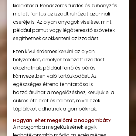
kialakítása. Rendszeres fürdés és zuhanyzás
mellett fontos az izzadt ruházat azonnali
cseréje is. Az olyan anyagok viselése, mint
például pamut vagy légáteresztő szövetek
segíthetnek csökkenteni az izzadást.
Ezen kívül érdemes kerülni az olyan
helyzeteket, amelyek fokozott izzadást
okozhatnak, például forró és párás
környezetben való tartózkodást. Az
egészséges étrend fenntartása is
hozzájárulhat a megelőzéshez; kerüljük el a
cukros ételeket és italokat, mivel ezek
táplálékot adhatnak a gombáknak.
Hogyan lehet megelőzni a napgombát?
A napgomba megelőzésének egyik
leghatékonyabb módja az egészséges