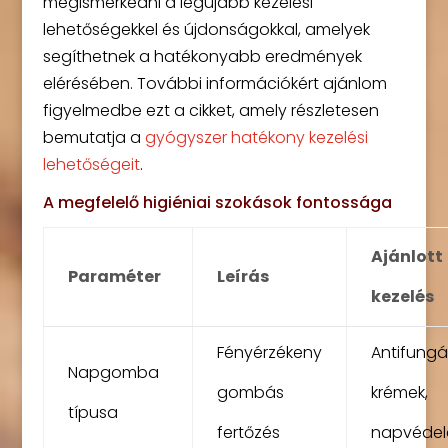
megismerkedni a legújabb kezelési
lehetőségekkel és újdonságokkal, amelyek
segíthetnek a hatékonyabb eredmények
elérésében. További információkért ajánlom
figyelmedbe ezt a cikket, amely részletesen
bemutatja a
gyógyszer hatékony kezelési
lehetőségeit
.
A megfelelő higiéniai szokások fontossága
Ajánlott
Paraméter
Leírás
kezelés
Fényérzékeny
Antifungál
Napgomba
gombás
krémek,
típusa
fertőzés
napvéde