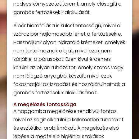
nedves környezetet teremt, amely elősegíti a
gombás fertőzések kialakulását.
A bőr hidratálása is kulcsfontosságú, mivel a
száraz bőr hajlamosabb lehet a fertőzésekre.
Használjunk olyan hidratáló krémeket, amelyek
nem tartalmaznak olajat, mivel ezek nem
zárják el a pórusokat. Ezen kívül érdemes
kerülni az olyan ruházatot, amely szoros vagy
nem lélegző anyagból készült, mivel ezek
fokozhatják az izzadást és hozzájárulhatnak a
gombás fertőzések kialakulásához.
A megelőzés fontossága
A napgomba megelőzése rendkívül fontos,
mivel ez segít elkerülni a kellemetlen tüneteket
és esztétikai problémákat. A megelőzés első
lépése a megfelelő higiéniai szokások