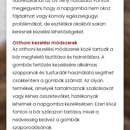
fluoreszkálhat az UV fény hatására. Fontos
megjegyezni, hogy a napgomba nem okoz
fájdalmat vagy komoly egészségügyi
problémákat, de esztétikai okokból sokan
keresnek kezelési lehetőségeket.
Otthoni kezelési módszerek
Az otthoni kezelési módszerek közé tartozik a
bőr megfelelő tisztítása és hidratálása. A
gombás fertőzés kezelésére alkalmas
szappanok és tusfürdők használata segíthet
csökkenteni a gombák számát. Az olyan
termékek, amelyek tartalmaznak szalicilsavat
vagy kénes összetevőket, hatékonyak
lehetnek a napgomba kezelésében. Ezen kívül
fontos a bőr szárazon tartása, mivel a
nedvesség kedvez a gombák
szaporodásának.