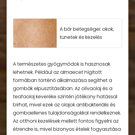
A bőr betegségei: okok,
tünetek és kezelés
A természetes gyógymódok is hasznosak
lehetnek. Például az almaecet hígított
formában történő alkalmazása segíthet a
gombák elpusztításában. Az olívaolaj és a
teafaolaj keveréke szintén jótékony hatással
bírhat, mivel ezek az olajok antibakteriális és
gombaellenes tulajdonságokkal rendelkeznek.
Az otthoni kezelések mellett fontos figyelni az
étrendre is, mivel bizonyos ételek fogyasztása