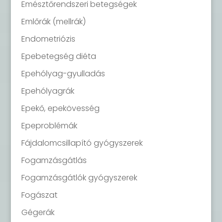
Emésztőrendszeri betegségek
Emlőrák (mellrák)
Endometriózis
Epebetegség diéta
Epehólyag-gyulladás
Epehólyagrák
Epekő, epekövesség
Epeproblémák
Fájdalomcsillapító gyógyszerek
Fogamzásgátlás
Fogamzásgátlók gyógyszerek
Fogászat
Gégerák