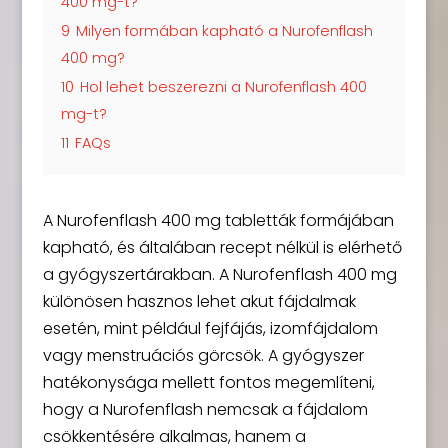
400 mg-t?
9
Milyen formában kapható a Nurofenflash
400 mg?
10
Hol lehet beszerezni a Nurofenflash 400
mg-t?
11
FAQs
A Nurofenflash 400 mg tabletták formájában
kapható, és általában recept nélkül is elérhető
a gyógyszertárakban. A Nurofenflash 400 mg
különösen hasznos lehet akut fájdalmak
esetén, mint például fejfájás, izomfájdalom
vagy menstruációs görcsök. A gyógyszer
hatékonysága mellett fontos megemlíteni,
hogy a Nurofenflash nemcsak a fájdalom
csökkentésére alkalmas, hanem a