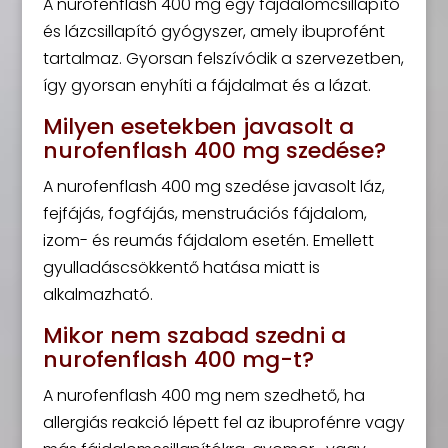
A nurofenflash 400 mg egy fájdalomcsillapító
és lázcsillapító gyógyszer, amely ibuprofént
tartalmaz. Gyorsan felszívódik a szervezetben,
így gyorsan enyhíti a fájdalmat és a lázat.
Milyen esetekben javasolt a
nurofenflash 400 mg szedése?
A nurofenflash 400 mg szedése javasolt láz,
fejfájás, fogfájás, menstruációs fájdalom,
izom- és reumás fájdalom esetén. Emellett
gyulladáscsökkentő hatása miatt is
alkalmazható.
Mikor nem szabad szedni a
nurofenflash 400 mg-t?
A nurofenflash 400 mg nem szedhető, ha
allergiás reakció lépett fel az ibuprofénre vagy