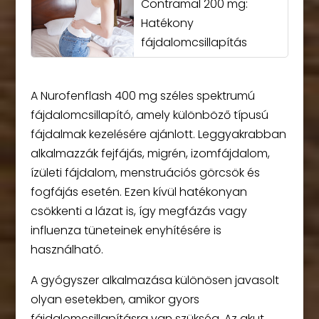
Contramal 200 mg:
Hatékony
fájdalomcsillapítás
A Nurofenflash 400 mg széles spektrumú
fájdalomcsillapító, amely különböző típusú
fájdalmak kezelésére ajánlott. Leggyakrabban
alkalmazzák fejfájás, migrén, izomfájdalom,
ízületi fájdalom, menstruációs görcsök és
fogfájás esetén. Ezen kívül hatékonyan
csökkenti a lázat is, így megfázás vagy
influenza tüneteinek enyhítésére is
használható.
A gyógyszer alkalmazása különösen javasolt
olyan esetekben, amikor gyors
fájdalomcsillapításra van szükség. Az akut