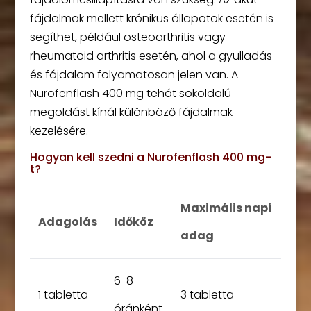
fájdalmak mellett krónikus állapotok esetén is
segíthet, például osteoarthritis vagy
rheumatoid arthritis esetén, ahol a gyulladás
és fájdalom folyamatosan jelen van. A
Nurofenflash 400 mg tehát sokoldalú
megoldást kínál különböző fájdalmak
kezelésére.
Hogyan kell szedni a Nurofenflash 400 mg-
t?
Maximális napi
Adagolás
Időköz
adag
6-8
1 tabletta
3 tabletta
óránként