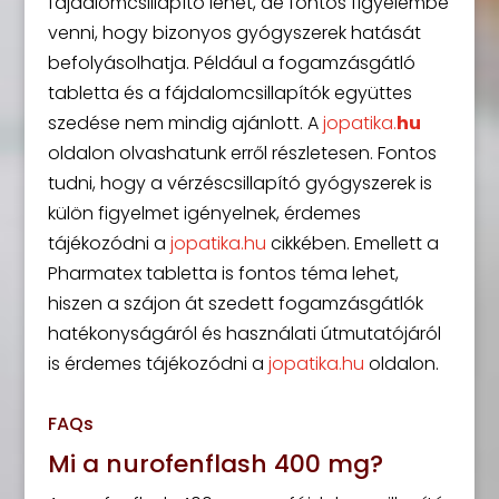
fájdalomcsillapító lehet, de fontos figyelembe
venni, hogy bizonyos gyógyszerek hatását
befolyásolhatja. Például a fogamzásgátló
tabletta és a fájdalomcsillapítók együttes
szedése nem mindig ajánlott. A
jopatika.
hu
oldalon olvashatunk erről részletesen. Fontos
tudni, hogy a vérzéscsillapító gyógyszerek is
külön figyelmet igényelnek, érdemes
tájékozódni a
jopatika.hu
cikkében. Emellett a
Pharmatex tabletta is fontos téma lehet,
hiszen a szájon át szedett fogamzásgátlók
hatékonyságáról és használati útmutatójáról
is érdemes tájékozódni a
jopatika.hu
oldalon.
FAQs
Mi a nurofenflash 400 mg?