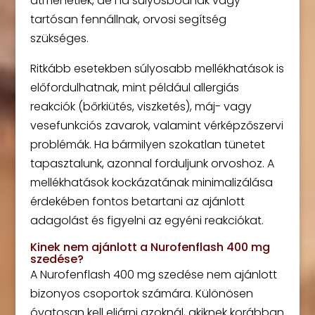
átmenetiek, de ha súlyosbodnak vagy
tartósan fennállnak, orvosi segítség
szükséges.
Ritkább esetekben súlyosabb mellékhatások is
előfordulhatnak, mint például allergiás
reakciók (bőrkiütés, viszketés), máj- vagy
vesefunkciós zavarok, valamint vérképzőszervi
problémák. Ha bármilyen szokatlan tünetet
tapasztalunk, azonnal forduljunk orvoshoz. A
mellékhatások kockázatának minimalizálása
érdekében fontos betartani az ajánlott
adagolást és figyelni az egyéni reakciókat.
Kinek nem ajánlott a Nurofenflash 400 mg
szedése?
A Nurofenflash 400 mg szedése nem ajánlott
bizonyos csoportok számára. Különösen
óvatosan kell eljárni azoknál, akiknek korábban