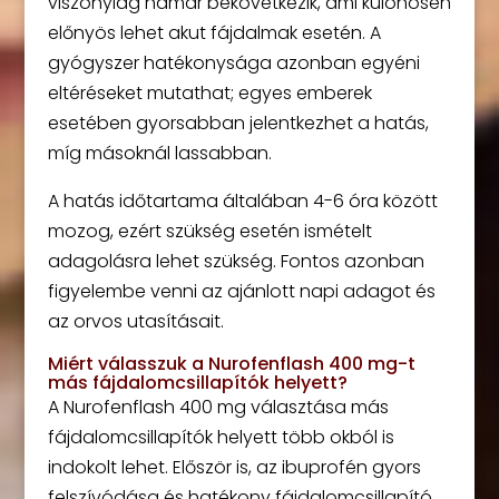
viszonylag hamar bekövetkezik, ami különösen
előnyös lehet akut fájdalmak esetén. A
gyógyszer hatékonysága azonban egyéni
eltéréseket mutathat; egyes emberek
esetében gyorsabban jelentkezhet a hatás,
míg másoknál lassabban.
A hatás időtartama általában 4-6 óra között
mozog, ezért szükség esetén ismételt
adagolásra lehet szükség. Fontos azonban
figyelembe venni az ajánlott napi adagot és
az orvos utasításait.
Miért válasszuk a Nurofenflash 400 mg-t
más fájdalomcsillapítók helyett?
A Nurofenflash 400 mg választása más
fájdalomcsillapítók helyett több okból is
indokolt lehet. Először is, az ibuprofén gyors
felszívódása és hatékony fájdalomcsillapító