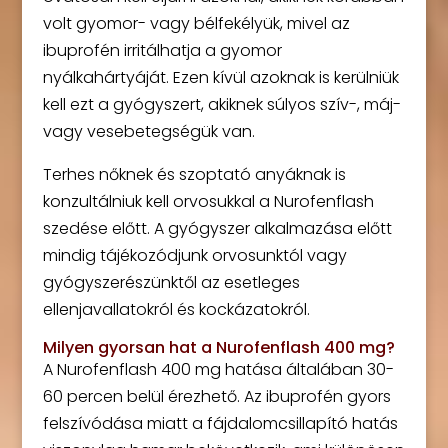
volt gyomor- vagy bélfekélyük, mivel az
ibuprofén irritálhatja a gyomor
nyálkahártyáját. Ezen kívül azoknak is kerülniük
kell ezt a gyógyszert, akiknek súlyos szív-, máj-
vagy vesebetegségük van.
Terhes nőknek és szoptató anyáknak is
konzultálniuk kell orvosukkal a Nurofenflash
szedése előtt. A gyógyszer alkalmazása előtt
mindig tájékozódjunk orvosunktól vagy
gyógyszerészünktől az esetleges
ellenjavallatokról és kockázatokról.
Milyen gyorsan hat a Nurofenflash 400 mg?
A Nurofenflash 400 mg hatása általában 30-
60 percen belül érezhető. Az ibuprofén gyors
felszívódása miatt a fájdalomcsillapító hatás