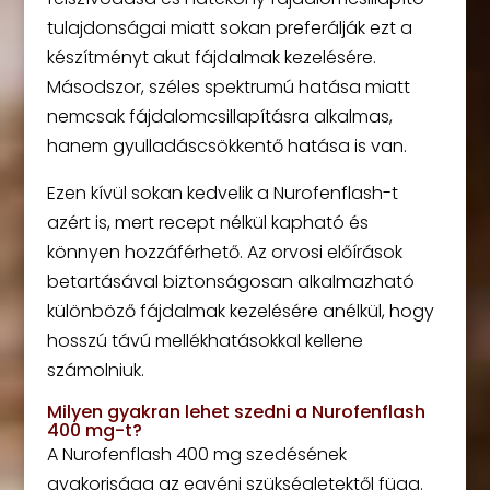
tulajdonságai miatt sokan preferálják ezt a
készítményt akut fájdalmak kezelésére.
Másodszor, széles spektrumú hatása miatt
nemcsak fájdalomcsillapításra alkalmas,
hanem gyulladáscsökkentő hatása is van.
Ezen kívül sokan kedvelik a Nurofenflash-t
azért is, mert recept nélkül kapható és
könnyen hozzáférhető. Az orvosi előírások
betartásával biztonságosan alkalmazható
különböző fájdalmak kezelésére anélkül, hogy
hosszú távú mellékhatásokkal kellene
számolniuk.
Milyen gyakran lehet szedni a Nurofenflash
400 mg-t?
A Nurofenflash 400 mg szedésének
gyakorisága az egyéni szükségletektől függ.