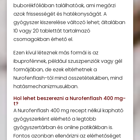
buborékfóliában találhatóak, ami megőrzi
azok frissességét és hatékonyságát. A
gyógyszer kiszerelése változó lehet; általában
10 vagy 20 tablettát tartalmazó
csomagokban érhető el.
Ezen kívül léteznek más formái is az
ibuprofénnek, például szuszpenziók vagy gél
formájában, de ezek eltérhetnek a
Nurofenflash-tól mind összetételükben, mind
hatásmechanizmusukban.
Hol lehet beszerezni a Nurofenflash 400 mg-
t?
A Nurofenflash 400 mg recept nélkül kapható
gyógyszerként elérhető a legtöbb
gyógyszertárban és online patikákban is.
Fontos azonban ellenőrizni az elérhetőséget