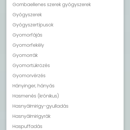
Gombaellenes szerek gyógyszerek
Gyógyszerek
Gyógyszertípusok
Gyomorfájás
Gyomorfekély
Gyomorrák
Gyomortükrözés
Gyomorvérzés
Hányinger, hányás
Hasmenés (krónikus)
Hasnyálmirigy-gyulladás
Hasnyálmirigyrák
Haspuffadás