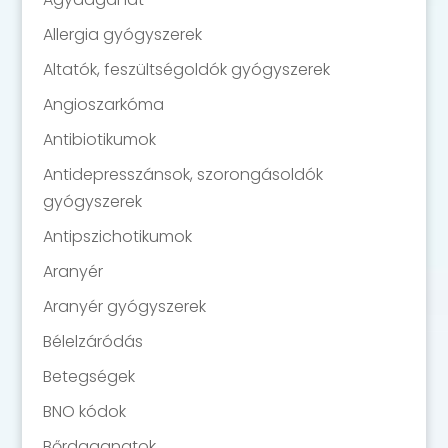
Allergia gyógyszerek
Altatók, feszültségoldók gyógyszerek
Angioszarkóma
Antibiotikumok
Antidepresszánsok, szorongásoldók
gyógyszerek
Antipszichotikumok
Aranyér
Aranyér gyógyszerek
Bélelzáródás
Betegségek
BNO kódok
Bőrdaganatok