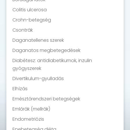
Colitis ulcerosa
Crohn-betegség
Csontrák
Daganatellenes szerek
Daganatos megbetegedések
Diabétesz: antidiabetikumok, inzulin
gyógyszerek
Divertikulum-gyulladás
Elhízás
Emésztőrendszeri betegségek
Emlőrák (mellrák)
Endometriózis
Epebetegség diéta