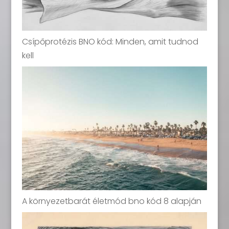
Csípőprotézis BNO kód: Minden, amit tudnod
kell
A környezetbarát életmód bno kód 8 alapján