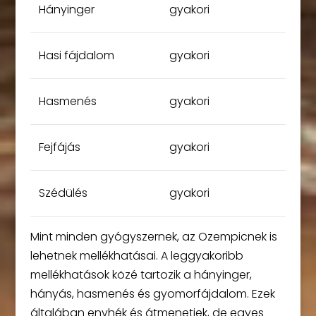
Hányinger
gyakori
Hasi fájdalom
gyakori
Hasmenés
gyakori
Fejfájás
gyakori
Szédülés
gyakori
Mint minden gyógyszernek, az Ozempicnek is
lehetnek mellékhatásai. A leggyakoribb
mellékhatások közé tartozik a hányinger,
hányás, hasmenés és gyomorfájdalom. Ezek
általában enyhék és átmenetiek, de egyes