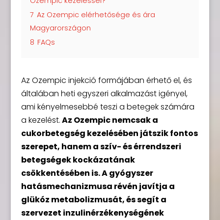
Ozempic kezeléssel?
7
Az Ozempic elérhetősége és ára
Magyarországon
8
FAQs
Az Ozempic injekció formájában érhető el, és
általában heti egyszeri alkalmazást igényel,
ami kényelmesebbé teszi a betegek számára
a kezelést.
Az Ozempic nemcsak a
cukorbetegség kezelésében játszik fontos
szerepet, hanem a szív- és érrendszeri
betegségek kockázatának
csökkentésében is.
A gyógyszer
hatásmechanizmusa révén javítja a
glükóz metabolizmusát, és segít a
szervezet inzulinérzékenységének