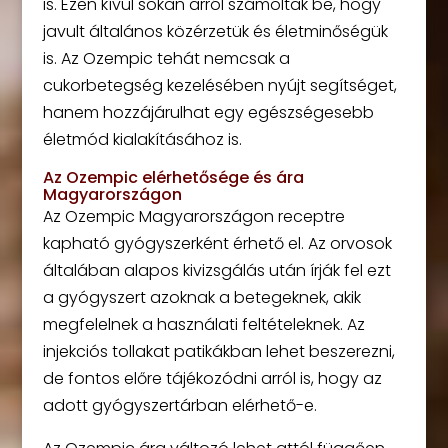
is. Ezen kívül sokan arról számoltak be, hogy
javult általános közérzetük és életminőségük
is. Az Ozempic tehát nemcsak a
cukorbetegség kezelésében nyújt segítséget,
hanem hozzájárulhat egy egészségesebb
életmód kialakításához is.
Az Ozempic elérhetősége és ára
Magyarországon
Az Ozempic Magyarországon receptre
kapható gyógyszerként érhető el. Az orvosok
általában alapos kivizsgálás után írják fel ezt
a gyógyszert azoknak a betegeknek, akik
megfelelnek a használati feltételeknek. Az
injekciós tollakat patikákban lehet beszerezni,
de fontos előre tájékozódni arról is, hogy az
adott gyógyszertárban elérhető-e.