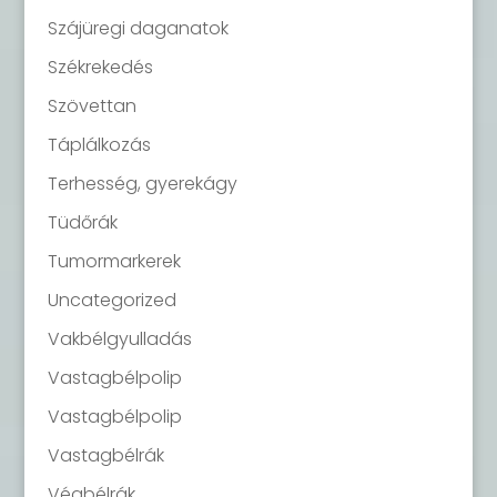
Szájüregi daganatok
Székrekedés
Szövettan
Táplálkozás
Terhesség, gyerekágy
Tüdőrák
Tumormarkerek
Uncategorized
Vakbélgyulladás
Vastagbélpolip
Vastagbélpolip
Vastagbélrák
Végbélrák