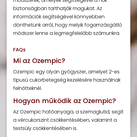
módszerek, amelyek segítségével a nők
biztonságban tarthatják magukat. Az
információk segítségével könnyebben
dönthetünk arról, hogy melyik fogamzásgátló
módszer lenne a legmegfelelőbb számunkra.
FAQs
Mi az Ozempic?
Ozempic egy olyan gyógyszer, amelyet 2-es
típusú cukorbetegség kezelésére használnak
felnőtteknél.
Hogyan működik az Ozempic?
Az Ozempic hatóanyaga, a szemaglutid, segít
a vércukorszint csökkentésében, valamint a
testsúly csökkentésében is.