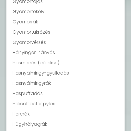
Gyomorfájás
Gyomorfekély
Gyomorrák
Gyomortükrözés
Gyomorvérzés
Hányinger, hányás
Hasmenés (krónikus)
Hasnyálmirigy-gyulladás
Hasnyálmirigyrák
Haspuffadás
Helicobacter pylori
Hererák
Húgyhólyagrák