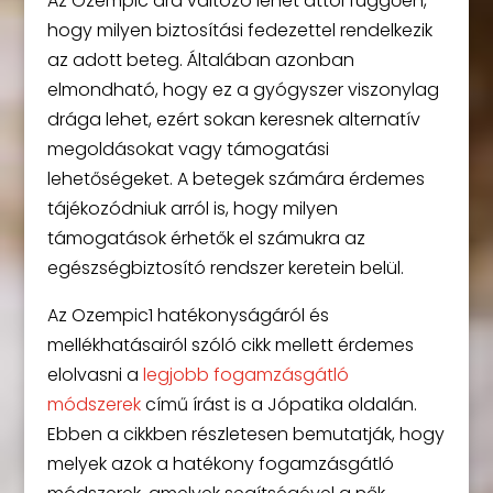
Az Ozempic ára változó lehet attól függően,
hogy milyen biztosítási fedezettel rendelkezik
az adott beteg. Általában azonban
elmondható, hogy ez a gyógyszer viszonylag
drága lehet, ezért sokan keresnek alternatív
megoldásokat vagy támogatási
lehetőségeket. A betegek számára érdemes
tájékozódniuk arról is, hogy milyen
támogatások érhetők el számukra az
egészségbiztosító rendszer keretein belül.
Az Ozempic1 hatékonyságáról és
mellékhatásairól szóló cikk mellett érdemes
elolvasni a
legjobb fogamzásgátló
módszerek
című írást is a Jópatika oldalán.
Ebben a cikkben részletesen bemutatják, hogy
melyek azok a hatékony fogamzásgátló