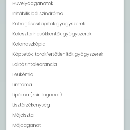
Hüvelydaganatok
Irritábilis bél szindróma
Köhögéscsillapítók gyógyszerek
Koleszterincsökkentők gyógyszerek
Kolonoszkópia
Köptetők, torokfertőtlenítők gyógyszerek
Laktózintolearancia
Leukémia
Limfóma
Lipóma (zsírdaganat)
Lisztérzékenység
Májciszta
Májdaganat