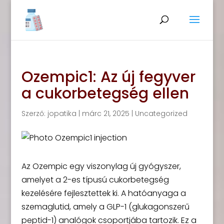
Ozempic1: Az új fegyver
a cukorbetegség ellen
Szerző:
jopatika
|
márc 21, 2025
|
Uncategorized
Az Ozempic egy viszonylag új gyógyszer,
amelyet a 2-es típusú cukorbetegség
kezelésére fejlesztettek ki. A hatóanyaga a
szemaglutid, amely a GLP-1 (glukagonszerű
peptid-1) analógok csoportjába tartozik. Ez a