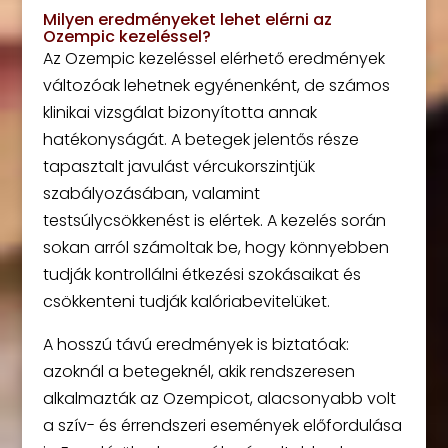
Milyen eredményeket lehet elérni az
Ozempic kezeléssel?
Az Ozempic kezeléssel elérhető eredmények
változóak lehetnek egyénenként, de számos
klinikai vizsgálat bizonyította annak
hatékonyságát. A betegek jelentős része
tapasztalt javulást vércukorszintjük
szabályozásában, valamint
testsúlycsökkenést is elértek. A kezelés során
sokan arról számoltak be, hogy könnyebben
tudják kontrollálni étkezési szokásaikat és
csökkenteni tudják kalóriabevitelüket.
A hosszú távú eredmények is biztatóak:
azoknál a betegeknél, akik rendszeresen
alkalmazták az Ozempicot, alacsonyabb volt
a szív- és érrendszeri események előfordulása