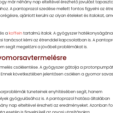
ogy már néhány nap elteltével érezhető javulást tapaszta
hoz. A pantoprazol szedése mellett fontos figyelni az étr
régésre, ajánlott kerülni az olyan ételeket és italokat, am
 és a
koffein
tartalmú italok. A gyógyszer hatékonyságána
 tanácsot kérni az étrenddel kapcsolatban is. A pantopr
em segít megelőzni a jövőbeli problémákat is.
gyomorsavtermelésre
melés csökkentése. A gyógyszer gátolja a protonpumpát
t. Ennek következtében jelentősen csökken a gyomor sava
orproblémák tüneteinek enyhítésében segít, hanem
lyek gyógyulásához is. A pantoprazol hatása általában
éhány nap elteltével érezheti az eredményeket. Azonban f
esetén is figyelni kell az orvosi utasításokra.