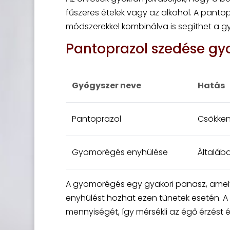
fűszeres ételek vagy az alkohol. A pant
módszerekkel kombinálva is segíthet a g
Pantoprazol szedése gy
Gyógyszer neve
Hatás
Pantoprazol
Csökken
Gyomorégés enyhülése
Általába
A gyomorégés egy gyakori panasz, amely
enyhülést hozhat ezen tünetek esetén.
mennyiségét, így mérsékli az égő érzést é