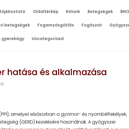
tájékoztató
Oldaltérkép
Rólunk
Betegségek
BNO
ri betegségek
Fogamzásgátlás
Fogászat
Gyógysz
, gyerekágy
Uncategorized
er hatása és alkalmazása
ed
PI), amelyet elsősorban a gyomor- és nyombélfekélyek,
etegség (GERD) kezelésére használnak. A gyógyszer