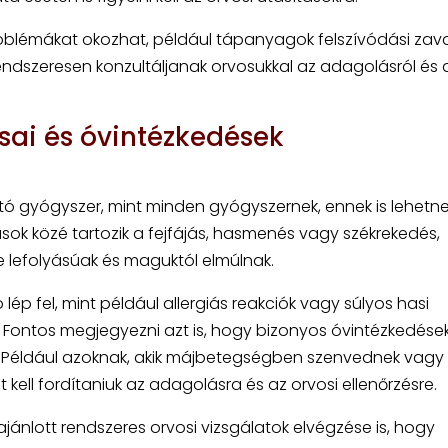
oblémákat okozhat, például tápanyagok felszívódási zava
endszeresen konzultáljanak orvosukkal az adagolásról és 
sai és óvintézkedések
ató gyógyszer, mint minden gyógyszernek, ennek is lehetn
sok közé tartozik a fejfájás, hasmenés vagy székrekedés,
e lefolyásúak és maguktól elmúlnak.
p fel, mint például allergiás reakciók vagy súlyos hasi
i. Fontos megjegyezni azt is, hogy bizonyos óvintézkedése
n. Például azoknak, akik májbetegségben szenvednek vag
kell fordítaniuk az adagolásra és az orvosi ellenőrzésre.
jánlott rendszeres orvosi vizsgálatok elvégzése is, hogy