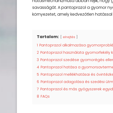
hatásmechanizmusa abban rejlik, hogy gá
savasságát. A pantoprazol a gyomor nyál
környezetet, amely kedvezőtlen hatással
Tartalom:
elrejtés
1
Pantoprazol alkalmazása gyomorprobl
2
Pantoprazol használata gyomorfekély 
3
Pantoprazol szedése gyomorégés elle
4
Pantoprazol hatása a gyomorsavterme
5
Pantoprazol mellékhatásai és óvintéz
6
Pantoprazol adagolása és szedési út
7
Pantoprazol és más gyógyszerek egyi
8
FAQs