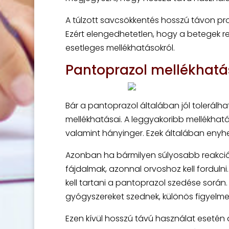
A túlzott savcsökkentés hosszú távon pr
Ezért elengedhetetlen, hogy a betegek r
esetleges mellékhatásokról.
Pantoprazol mellékhatá
Bár a pantoprazol általában jól tolerálh
mellékhatásai. A leggyakoribb mellékhatá
valamint hányinger. Ezek általában enyh
Azonban ha bármilyen súlyosabb reakció lé
fájdalmak, azonnal orvoshoz kell forduln
kell tartani a pantoprazol szedése sorá
gyógyszereket szednek, különös figyelmet 
Ezen kívül hosszú távú használat esetén a