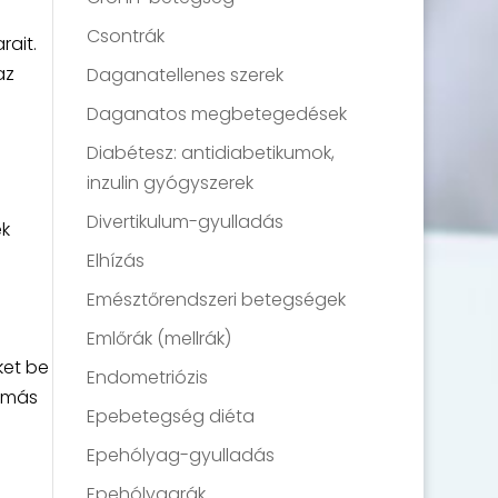
Csontrák
rait.
az
Daganatellenes szerek
Daganatos megbetegedések
Diabétesz: antidiabetikumok,
inzulin gyógyszerek
Divertikulum-gyulladás
ek
Elhízás
Emésztőrendszeri betegségek
Emlőrák (mellrák)
ket be
Endometriózis
y más
Epebetegség diéta
Epehólyag-gyulladás
Epehólyagrák