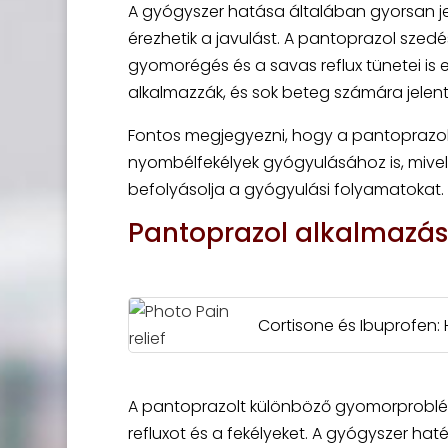
A gyógyszer hatása általában gyorsan je
érezhetik a javulást. A pantoprazol sze
gyomorégés és a savas reflux tünetei is
alkalmazzák, és sok beteg számára jele
Fontos megjegyezni, hogy a pantoprazol
nyombélfekélyek gyógyulásához is, mivel
befolyásolja a gyógyulási folyamatokat.
Pantoprazol alkalmazá
Cortisone és Ibuprofen:
A pantoprazolt különböző gyomorproblém
refluxot és a fekélyeket. A gyógyszer h