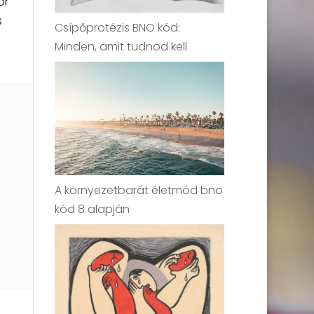
or
s
Csípőprotézis BNO kód:
Minden, amit tudnod kell
A környezetbarát életmód bno
kód 8 alapján