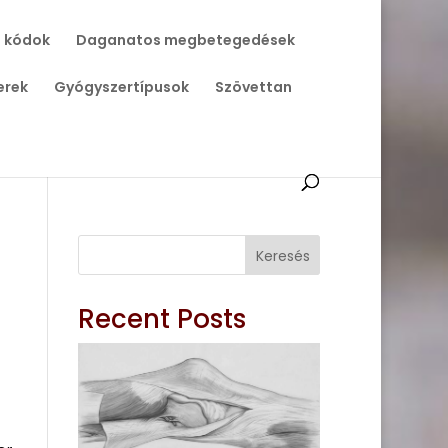
 kódok
Daganatos megbetegedések
erek
Gyógyszertípusok
Szövettan
Keresés
Recent Posts