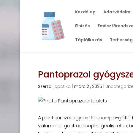
Kezdőlap
Adatvédelmi 
Elhízás
Emésztőrendsze
Táplálkozás
Terhesség
Pantoprazol gyógysz
Szerző:
jopatika
|
márc 21, 2025
|
Uncategoriz
A pantoprazol egy protonpumpa-gátló (P
valamint a gastrooesophagealis reflux b