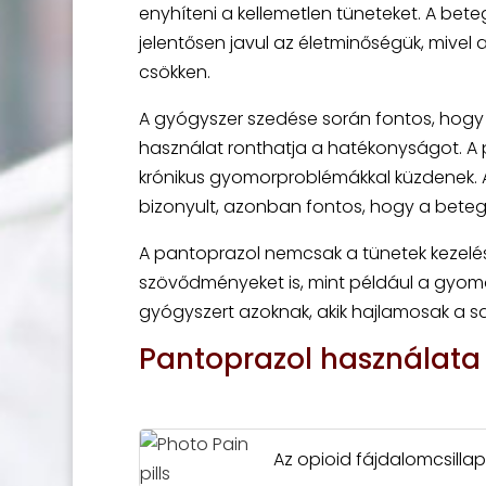
enyhíteni a kellemetlen tüneteket. A be
jelentősen javul az életminőségük, mive
csökken.
A gyógyszer szedése során fontos, hogy a
használat ronthatja a hatékonyságot. A 
krónikus gyomorproblémákkal küzdenek. 
bizonyult, azonban fontos, hogy a betege
A pantoprazol nemcsak a tünetek kezelés
szövődményeket is, mint például a gyomor
gyógyszert azoknak, akik hajlamosak a 
Pantoprazol használata
Az opioid fájdalomcsilla