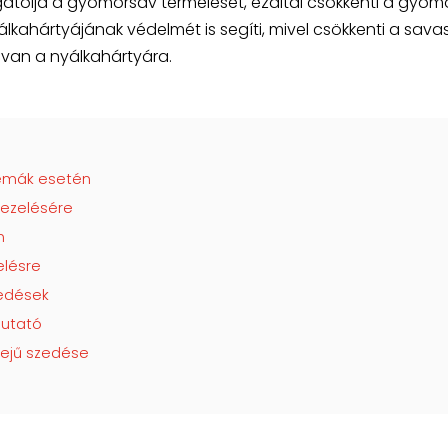
tolja a gyomorsav termelését, ezáltal csökkenti a gyom
kahártyájának védelmét is segíti, mivel csökkenti a sava
 van a nyálkahártyára.
émák esetén
kezelésére
n
lésre
kedések
mutató
dejű szedése