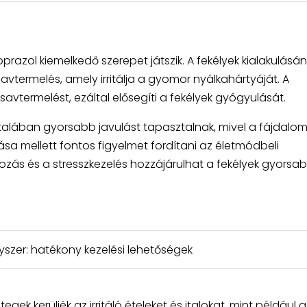
razol kiemelkedő szerepet játszik. A fekélyek kialakulásá
vtermelés, amely irritálja a gyomor nyálkahártyáját. A
avtermelést, ezáltal elősegíti a fekélyek gyógyulását.
alában gyorsabb javulást tapasztalnak, mivel a fájdalom
ása mellett fontos figyelmet fordítani az életmódbeli
kozás és a stresszkezelés hozzájárulhat a fekélyek gyorsa
gyszer: hatékony kezelési lehetőségek
ek kerüljék az irritáló ételeket és italokat, mint például a