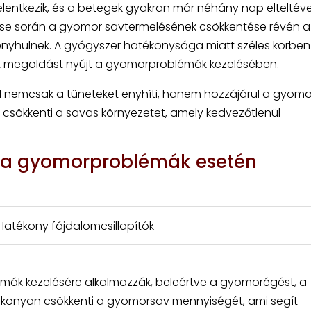
lentkezik, és a betegek gyakran már néhány nap elteltéve
dése során a gyomor savtermelésének csökkentése révén a
 enyhülnek. A gyógyszer hatékonysága miatt széles körben
nt megoldást nyújt a gyomorproblémák kezelésében.
 nemcsak a tüneteket enyhíti, hanem hozzájárul a gyomo
 csökkenti a savas környezetet, amely kedvezőtlenül
sa gyomorproblémák esetén
 Hatékony fájdalomcsillapítók
ák kezelésére alkalmazzák, beleértve a gyomorégést, a
atékonyan csökkenti a gyomorsav mennyiségét, ami segít