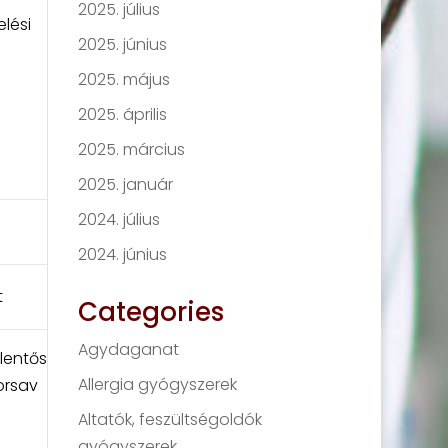
2025. július
lési
2025. június
2025. május
2025. április
2025. március
2025. január
2024. július
2024. június
t
Categories
Agydaganat
lentős
Allergia gyógyszerek
orsav
Altatók, feszültségoldók
gyógyszerek