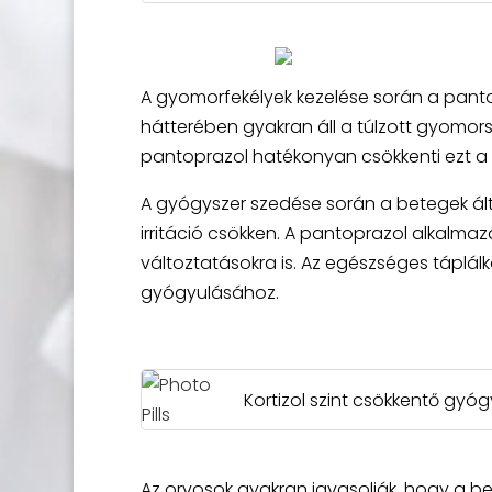
A gyomorfekélyek kezelése során a pantop
hátterében gyakran áll a túlzott gyomorsa
pantoprazol hatékonyan csökkenti ezt a s
A gyógyszer szedése során a betegek ált
irritáció csökken. A pantoprazol alkalmaz
változtatásokra is. Az egészséges táplál
gyógyulásához.
Kortizol szint csökkentő gyó
Az orvosok gyakran javasolják, hogy a beteg