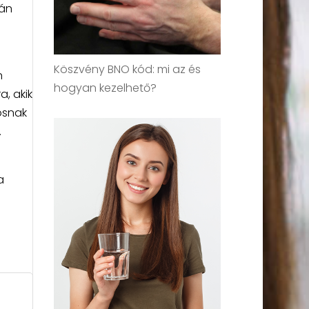
tán
Köszvény BNO kód: mi az és
n
hogyan kezelhető?
, akik
osnak
.
a