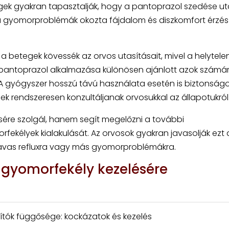
tegek gyakran tapasztalják, hogy a pantoprazol szedése u
l a gyomorproblémák okozta fájdalom és diszkomfort érzés
 betegek kövessék az orvos utasításait, mivel a helytele
pantoprazol alkalmazása különösen ajánlott azok számára
A gyógyszer hosszú távú használata esetén is biztonság
k rendszeresen konzultáljanak orvosukkal az állapotukról
ére szolgál, hanem segít megelőzni a további
fekélyek kialakulását. Az orvosok gyakran javasolják ezt 
savas refluxra vagy más gyomorproblémákra.
 gyomorfekély kezelésére
pítók függősége: kockázatok és kezelés