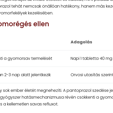
oprazol tehát nemcsak önállóan hatékony, hanem más keze
yomorfekélyek kezelésében.
omorégés ellen
Adagolás
ti a gyomorsav termelését
Napi 1 tabletta 40 mg
n 2-3 nap alatt jelentkezik
Orvosi utasítás szerin
 sok ember életét megnehezíti. A pantoprazol szedése je
 A gyógyszer hatásmechanizmusa révén csökkenti a gyom
s a kellemetlen savas refluxot.