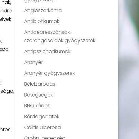
lnak,
Angioszarkóma
endre
elyek
Antibiotikumok
Antidepresszánsok,
szorongásoldók gyógyszerek
k
azol
Antipszichotikumok
Aranyér
Aranyér gyógyszerek
,
Bélelzáródás
ssága,
Betegségek
BNO kódok
Bőrdaganatok
Colitis ulcerosa
ontos
Crohn-betegség