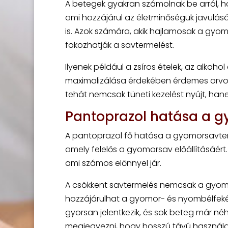
A betegek gyakran számolnak be arról, h
ami hozzájárul az életminőségük javulásá
is. Azok számára, akik hajlamosak a gyomo
fokozhatják a savtermelést.
Ilyenek például a zsíros ételek, az alkohol
maximalizálása érdekében érdemes orvosi
tehát nemcsak tüneti kezelést nyújt, han
Pantoprazol hatása a 
A pantoprazol fő hatása a gyomorsavter
amely felelős a gyomorsav előállításáér
ami számos előnnyel jár.
A csökkent savtermelés nemcsak a gyom
hozzájárulhat a gyomor- és nyombélfeké
gyorsan jelentkezik, és sok beteg már n
megjegyezni, hogy hosszú távú használata 