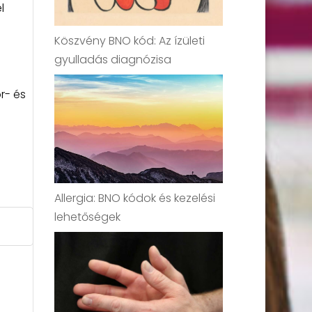
l
Köszvény BNO kód: Az ízületi
gyulladás diagnózisa
r- és
Allergia: BNO kódok és kezelési
lehetőségek