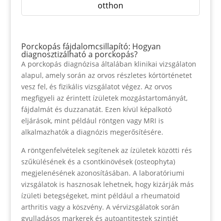
otthon
Porckopás fájdalomcsillapító: Hogyan
diagnosztizálható a porckopás?
A porckopás diagnózisa általában klinikai vizsgálaton
alapul, amely során az orvos részletes kórtörténetet
vesz fel, és fizikális vizsgálatot végez. Az orvos
megfigyeli az érintett ízületek mozgástartományát,
fájdalmát és duzzanatát. Ezen kívül képalkotó
eljárások, mint például röntgen vagy MRI is
alkalmazhatók a diagnózis megerősítésére.
A röntgenfelvételek segítenek az ízületek közötti rés
szűkülésének és a csontkinövések (osteophyta)
megjelenésének azonosításában. A laboratóriumi
vizsgálatok is hasznosak lehetnek, hogy kizárják más
ízületi betegségeket, mint például a rheumatoid
arthritis vagy a köszvény. A vérvizsgálatok során
gyulladásos markerek és autoantitestek szintjét