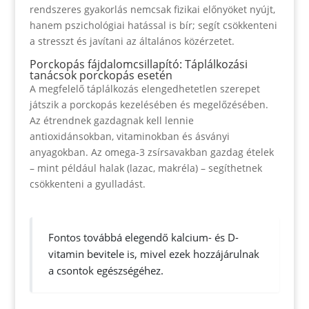
rendszeres gyakorlás nemcsak fizikai előnyöket nyújt,
hanem pszichológiai hatással is bír; segít csökkenteni
a stresszt és javítani az általános közérzetet.
Porckopás fájdalomcsillapító: Táplálkozási
tanácsok porckopás esetén
A megfelelő táplálkozás elengedhetetlen szerepet
játszik a porckopás kezelésében és megelőzésében.
Az étrendnek gazdagnak kell lennie
antioxidánsokban, vitaminokban és ásványi
anyagokban. Az omega-3 zsírsavakban gazdag ételek
– mint például halak (lazac, makréla) – segíthetnek
csökkenteni a gyulladást.
Fontos továbbá elegendő kalcium- és D-
vitamin bevitele is, mivel ezek hozzájárulnak
a csontok egészségéhez.