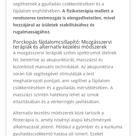
segíthetnek a gyulladás csökkentésében és a
fájdalom enyhítésében.
A fizikoterápia mellett a
rendszeres testmozgás is elengedhetetlen, mivel
hozzájárul az ízületek stabilitásához és
rugalmasságához.
Porckopás fájdalomcsillapító: Mozgásszervi
terápiák és alternatív kezelési módszerek
A mozgásszervi terápiák széles spektrumot ölelnek
fel, beleértve az akupunktúrát, masszázst és
különböző manuális technikákat. Az akupunktúra
során tűk segítségével stimulálják a test
meghatározott pontjait, ami segíthet a fájdalom
csökkentésében és a gyulladás mérséklésében. A
masszázs szintén hatékony lehet az izmok
ellazításában és a vérkeringés javításában.
Alternatív kezelési módszerek közé tartozik a
fitoterápia is, amely növényi alapú készítmények
alkalmazását jelenti. Például a gyömbér és a kurkuma
gyulladáscsökkentő hatása jól ismert. Ezeket