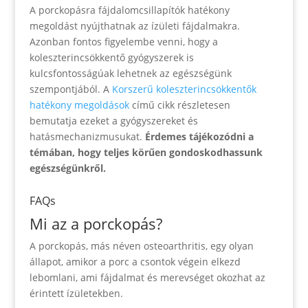
A porckopásra fájdalomcsillapítók hatékony
megoldást nyújthatnak az ízületi fájdalmakra.
Azonban fontos figyelembe venni, hogy a
koleszterincsökkentő gyógyszerek is
kulcsfontosságúak lehetnek az egészségünk
szempontjából. A
Korszerű koleszterincsökkentők
hatékony megoldások
című cikk részletesen
bemutatja ezeket a gyógyszereket és
hatásmechanizmusukat.
Érdemes tájékozódni a
témában, hogy teljes körűen gondoskodhassunk
egészségünkről.
FAQs
Mi az a porckopás?
A porckopás, más néven osteoarthritis, egy olyan
állapot, amikor a porc a csontok végein elkezd
lebomlani, ami fájdalmat és merevséget okozhat az
érintett ízületekben.