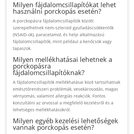
Milyen fájdalomcsillapítókat lehet
használni porckopás esetén?
A porckopásra fájdalomcsillapítók között
szerepelhetnek nem-szteroid gyulladáscsökkentők
(NSAID-ok), paracetamol, és helyi alkalmazású
fájdalomcsillapítók, mint például a kenőcsök vagy
tapaszok.
Milyen mellékhatásai lehetnek a
porckopásra
fájdalomcsillapítóknak?
A fájdalomcsillapítók mellékhatásai közé tartozhatnak
emésztőrendszeri problémák, vesekárosodás, magas
vérnyomás, valamint allergiás reakciók. Fontos
konzultálni az orvossal a megfelelő kezelésről és a
lehetséges mellékhatásokról.
Milyen egyéb kezelési lehetőségek
vannak porckopás esetén?