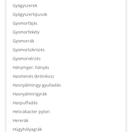
Gyógyszerek
Gyógyszertípusok
Gyomorfájás
Gyomorfekély
Gyomorrák
Gyomortükrözés
Gyomorvérzés
Hányinger, hányás
Hasmenés (krónikus)
Hasnyálmirigy-gyulladás
Hasnyálmirigyrák
Haspuffadás
Helicobacter pylori
Hererák
Húgyhólyagrák