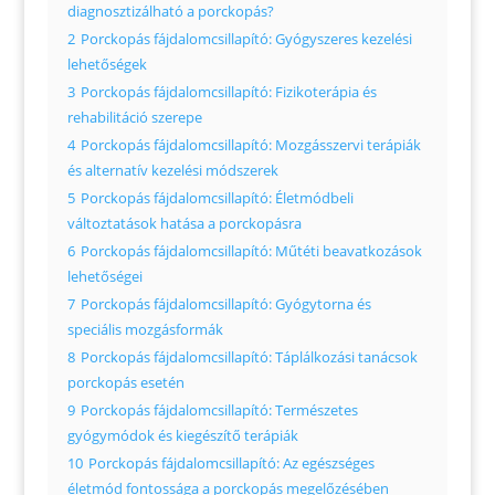
diagnosztizálható a porckopás?
2
Porckopás fájdalomcsillapító: Gyógyszeres kezelési
lehetőségek
3
Porckopás fájdalomcsillapító: Fizikoterápia és
rehabilitáció szerepe
4
Porckopás fájdalomcsillapító: Mozgásszervi terápiák
és alternatív kezelési módszerek
5
Porckopás fájdalomcsillapító: Életmódbeli
változtatások hatása a porckopásra
6
Porckopás fájdalomcsillapító: Műtéti beavatkozások
lehetőségei
7
Porckopás fájdalomcsillapító: Gyógytorna és
speciális mozgásformák
8
Porckopás fájdalomcsillapító: Táplálkozási tanácsok
porckopás esetén
9
Porckopás fájdalomcsillapító: Természetes
gyógymódok és kiegészítő terápiák
10
Porckopás fájdalomcsillapító: Az egészséges
életmód fontossága a porckopás megelőzésében