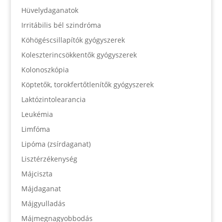
Hüvelydaganatok
Irritábilis bél szindróma
Köhögéscsillapítók gyógyszerek
Koleszterincsökkentők gyógyszerek
Kolonoszkópia
Köptetők, torokfertőtlenítők gyógyszerek
Laktózintolearancia
Leukémia
Limfóma
Lipóma (zsírdaganat)
Lisztérzékenység
Májciszta
Májdaganat
Májgyulladás
Májmegnagyobbodás