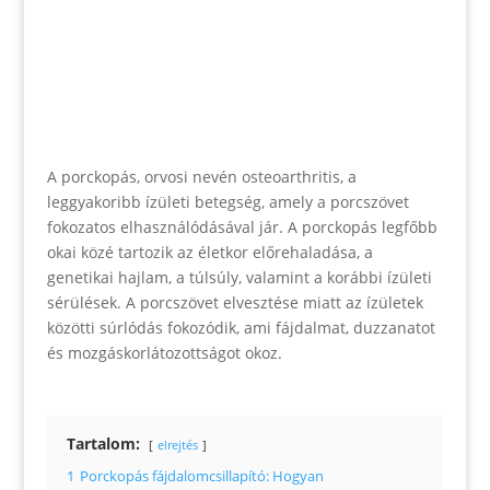
A porckopás, orvosi nevén osteoarthritis, a
leggyakoribb ízületi betegség, amely a porcszövet
fokozatos elhasználódásával jár. A porckopás legfőbb
okai közé tartozik az életkor előrehaladása, a
genetikai hajlam, a túlsúly, valamint a korábbi ízületi
sérülések. A porcszövet elvesztése miatt az ízületek
közötti súrlódás fokozódik, ami fájdalmat, duzzanatot
és mozgáskorlátozottságot okoz.
Tartalom:
elrejtés
1
Porckopás fájdalomcsillapító: Hogyan