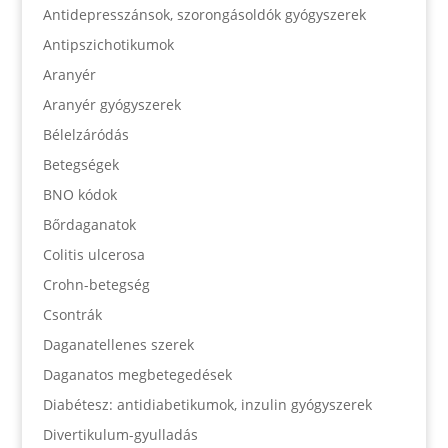
Antidepresszánsok, szorongásoldók gyógyszerek
Antipszichotikumok
Aranyér
Aranyér gyógyszerek
Bélelzáródás
Betegségek
BNO kódok
Bőrdaganatok
Colitis ulcerosa
Crohn-betegség
Csontrák
Daganatellenes szerek
Daganatos megbetegedések
Diabétesz: antidiabetikumok, inzulin gyógyszerek
Divertikulum-gyulladás