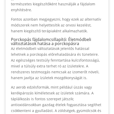
természetes kiegészítőként használják a fájdalom
enyhítésére.
Fontos azonban megjegyezni, hogy ezek az alternatív
módszerek nem helyettesítik az orvosi kezelést,
hanem kiegészítő terápiaként alkalmazhatók.
Porckopás fájdalomcsillapító: Életmódbeli
változtatások hatása a porckopásra
Az életmódbeli változtatások jelentős hatással
lehetnek a porckopás előrehaladására és tüneteire.
Az egészséges testsúly fenntartása kulcsfontosságú,
mivel a túlsúly extra terhet ró az ízületekre. A
rendszeres testmozgás nemcsak az izomerőt növeli,
hanem javítja az ízületek mozgékonyságát is.
Az aerob edzésformák, mint például úszás vagy
kerékpározás kíméletesek az ízületek számára. A
táplálkozás is fontos szerepet játszik;
antioxidánsokban gazdag ételek fogyasztása segíthet
csökkenteni a gyulladást. A zöldségek, gyümölcsök és