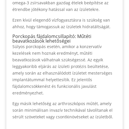
omega-3 zsírsavakban gazdag ételek beépítése az
étrendbe jótékony hatással van az ízületekre.
Ezen kívül elegendő vízfogyasztásra is szükség van
ahhoz, hogy támogassuk az ízületek hidratáltságát.
Porckopás fájdalomcsillapító: Műtéti
beavatkozások lehetőségei
Súlyos porckopás esetén, amikor a konzervatív
kezelések nem hoznak eredményt, műtéti
beavatkozások válhatnak szükségessé. Az egyik
leggyakoribb eljárás az ízületi protézis beültetése,
amely során az elhasználódott ízületet mesterséges
implantátummal helyettesítik. Ez jelentős
fájdalomcsökkenést és funkcionális javulást
eredményezhet.
Egy másik lehetőség az arthroszkópos műtét, amely
során minimálisan invazív technikával távolítanak el
sérült szöveteket vagy csontkinövéseket az ízületből.