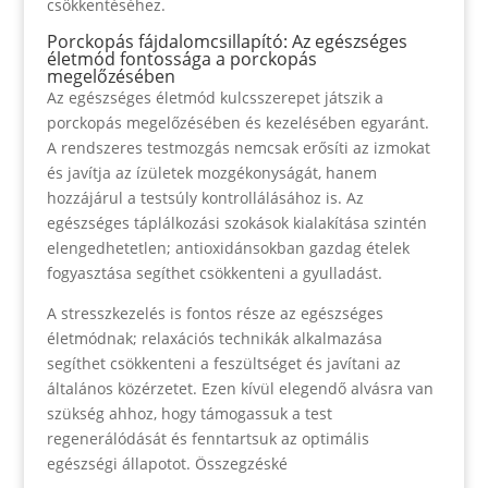
csökkentéséhez.
Porckopás fájdalomcsillapító: Az egészséges
életmód fontossága a porckopás
megelőzésében
Az egészséges életmód kulcsszerepet játszik a
porckopás megelőzésében és kezelésében egyaránt.
A rendszeres testmozgás nemcsak erősíti az izmokat
és javítja az ízületek mozgékonyságát, hanem
hozzájárul a testsúly kontrollálásához is. Az
egészséges táplálkozási szokások kialakítása szintén
elengedhetetlen; antioxidánsokban gazdag ételek
fogyasztása segíthet csökkenteni a gyulladást.
A stresszkezelés is fontos része az egészséges
életmódnak; relaxációs technikák alkalmazása
segíthet csökkenteni a feszültséget és javítani az
általános közérzetet. Ezen kívül elegendő alvásra van
szükség ahhoz, hogy támogassuk a test
regenerálódását és fenntartsuk az optimális
egészségi állapotot. Összegzéské