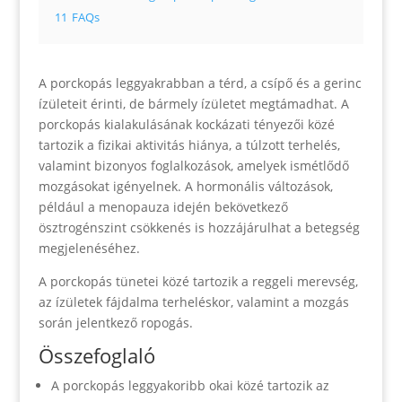
11
FAQs
A porckopás leggyakrabban a térd, a csípő és a gerinc
ízületeit érinti, de bármely ízületet megtámadhat. A
porckopás kialakulásának kockázati tényezői közé
tartozik a fizikai aktivitás hiánya, a túlzott terhelés,
valamint bizonyos foglalkozások, amelyek ismétlődő
mozgásokat igényelnek. A hormonális változások,
például a menopauza idején bekövetkező
ösztrogénszint csökkenés is hozzájárulhat a betegség
megjelenéséhez.
A porckopás tünetei közé tartozik a reggeli merevség,
az ízületek fájdalma terheléskor, valamint a mozgás
során jelentkező ropogás.
Összefoglaló
A porckopás leggyakoribb okai közé tartozik az