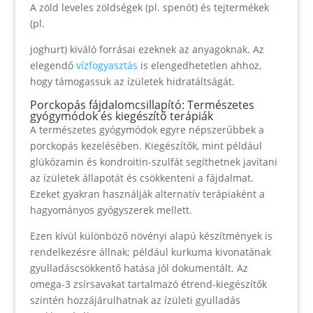
A zöld leveles zöldségek (pl. spenót) és tejtermékek
(pl.
joghurt) kiváló forrásai ezeknek az anyagoknak. Az
elegendő
vízfogyasztás
is elengedhetetlen ahhoz,
hogy támogassuk az ízületek hidratáltságát.
Porckopás fájdalomcsillapító: Természetes
gyógymódok és kiegészítő terápiák
A természetes gyógymódok egyre népszerűbbek a
porckopás kezelésében. Kiegészítők, mint például
glükózamin és kondroitin-szulfát segíthetnek javítani
az ízületek állapotát és csökkenteni a fájdalmat.
Ezeket gyakran használják alternatív terápiaként a
hagyományos gyógyszerek mellett.
Ezen kívül különböző növényi alapú készítmények is
rendelkezésre állnak; például kurkuma kivonatának
gyulladáscsökkentő hatása jól dokumentált. Az
omega-3 zsírsavakat tartalmazó étrend-kiegészítők
szintén hozzájárulhatnak az ízületi gyulladás