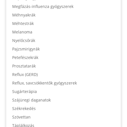
Megfázás-influenza gyógyszerek
Méhnyakrák
Méhtestrák
Melanoma
Nyelőcsőrák
Pajzsmirigyrák
Petefészekrák
Prosztatarák
Reflux (GERD)
Reflux, savcsökkentők gyógyszerek
Sugárterápia
Szájüregi daganatok
Székrekedés
Szövettan
Táplálkozás