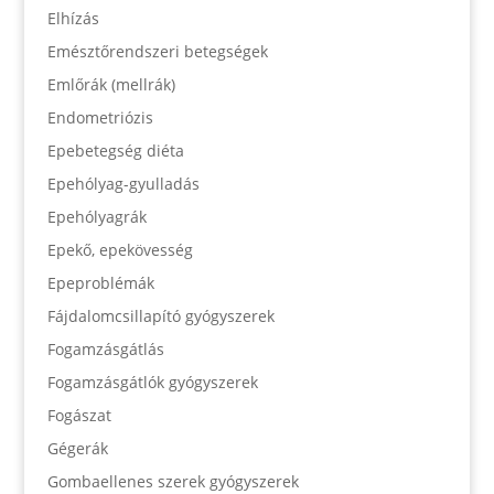
Elhízás
Emésztőrendszeri betegségek
Emlőrák (mellrák)
Endometriózis
Epebetegség diéta
Epehólyag-gyulladás
Epehólyagrák
Epekő, epekövesség
Epeproblémák
Fájdalomcsillapító gyógyszerek
Fogamzásgátlás
Fogamzásgátlók gyógyszerek
Fogászat
Gégerák
Gombaellenes szerek gyógyszerek