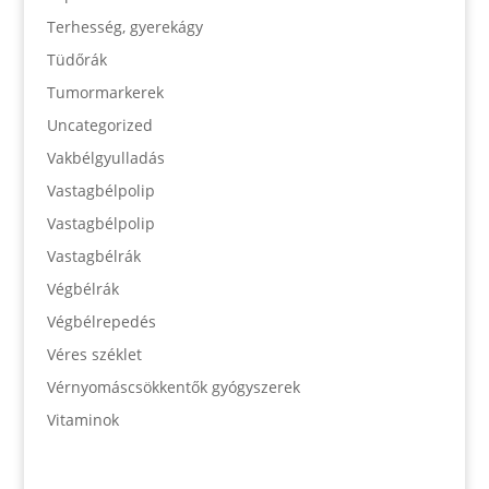
Terhesség, gyerekágy
Tüdőrák
Tumormarkerek
Uncategorized
Vakbélgyulladás
Vastagbélpolip
Vastagbélpolip
Vastagbélrák
Végbélrák
Végbélrepedés
Véres széklet
Vérnyomáscsökkentők gyógyszerek
Vitaminok