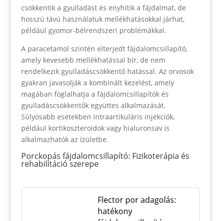
csökkentik a gyulladást és enyhítik a fájdalmat, de
hosszú távú használatuk mellékhatásokkal járhat,
például gyomor-bélrendszeri problémákkal.
A paracetamol szintén elterjedt fájdalomcsillapító,
amely kevesebb mellékhatással bír, de nem
rendelkezik gyulladáscsökkentő hatással. Az orvosok
gyakran javasolják a kombinált kezelést, amely
magában foglalhatja a fájdalomcsillapítók és
gyulladáscsökkentők együttes alkalmazását.
Súlyosabb esetekben intraartikuláris injekciók,
például kortikoszteroidok vagy hialuronsav is
alkalmazhatók az ízületbe.
Porckopás fájdalomcsillapító: Fizikoterápia és
rehabilitáció szerepe
Flector por adagolás:
hatékony