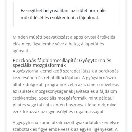
Ez segíthet helyreállítani az ízület normális
működését és csökkenteni a fájdalmat.
Minden műtéti beavatkozást alapos orvosi értékelés
előz meg, figyelembe véve a beteg állapotát és
igényeit.
Porckopás fájdalomcsillapító: Gyógytorna és
speciális mozgásformák
A gyógytorna kiemelkedő szerepet játszik a porckopás
kezelésében és rehabilitációjában. A gyógytornászok
által kidolgozott programok célja az izomerő növelése,
az ízületek mozgékonyságának javítása és a fájdalom
csökkentése. Speciális mozgásformák, mint például
pilates vagy tai chi szintén hasznosak lehetnek, mivel
ezek fokozzák az egyensúlyt és rugalmasságot.
A gyógytorna során alkalmazott gyakorlatok személyre
szabottak és figyelembe veszik az egyéni igényeket. A