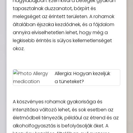
nagylábujjban. Ezen kívül a betegek gyakran
tapasztalnak duzzanatot, bőrpírt és
melegséget az érintett területen. A rohamok
általában éjszaka kezdődnek, és a fájdalom
annyira elviselhetetlen lehet, hogy még a
legkisebb érintés is súlyos kellemetlenséget
okoz.
Allergia: Hogyan kezeljük
a tüneteket?
A köszvényes rohamok gyakorisága és
intenzitása változó lehet, és sok esetben az
életmódbeli tényezők, például az étrend és az
alkoholfogyasztás is befolyásolják őket. A