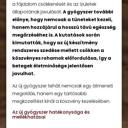
a fájdalom csökkenését és az ízületek
állapotának javulását.
A gyógyszer további
előnye, hogy nemcsak a tüneteket kezeli,
hanem hozzájárul a hosszú távú egészség
megőrzéséhez is.
A kutatások során
kimutatták, hogy az új készítmény
rendszeres szedése mellett csökken a
köszvényes rohamok előfordulása, így a
betegek életminősége jelentősen
javulhat.
Az új gyógyszer tehát nemcsak egy átmeneti
megoldás, hanem egy tartósabb
megközelítést kínál a köszvény kezelésében.
Az új gyógyszer hatékonysága és
mellékhatásai