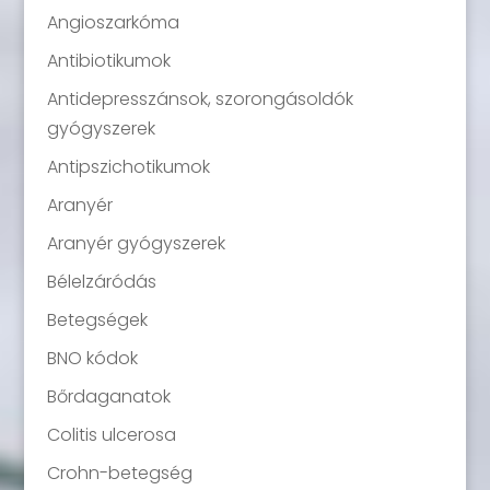
Angioszarkóma
Antibiotikumok
Antidepresszánsok, szorongásoldók
gyógyszerek
Antipszichotikumok
Aranyér
Aranyér gyógyszerek
Bélelzáródás
Betegségek
BNO kódok
Bőrdaganatok
Colitis ulcerosa
Crohn-betegség