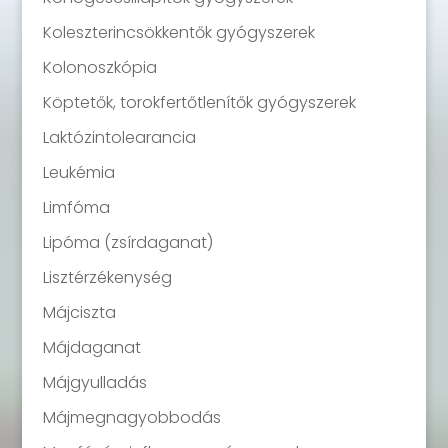
Koleszterincsökkentők gyógyszerek
Kolonoszkópia
Köptetők, torokfertőtlenítők gyógyszerek
Laktózintolearancia
Leukémia
Limfóma
Lipóma (zsírdaganat)
Lisztérzékenység
Májciszta
Májdaganat
Májgyulladás
Májmegnagyobbodás