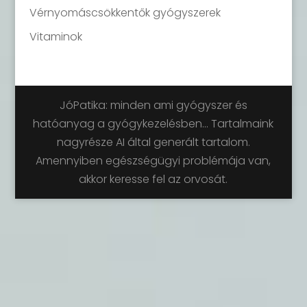
Vérnyomáscsökkentők gyógyszerek
Vitaminok
JóPatika: minden ami gyógyszer és
hatóanyag a gyógykezelésben... Tartalmaink
nagyrésze AI által generált tartalom.
Amennyiben egészségügyi problémája van,
akkor keresse fel az orvosát.