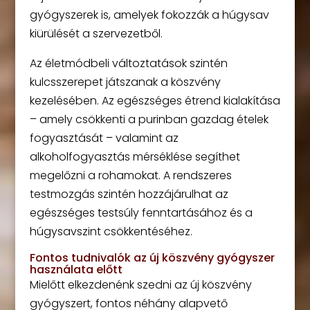
gyógyszerek is, amelyek fokozzák a húgysav
kiürülését a szervezetből.
Az életmódbeli változtatások szintén
kulcsszerepet játszanak a köszvény
kezelésében. Az egészséges étrend kialakítása
– amely csökkenti a purinban gazdag ételek
fogyasztását – valamint az
alkoholfogyasztás mérséklése segíthet
megelőzni a rohamokat. A rendszeres
testmozgás szintén hozzájárulhat az
egészséges testsúly fenntartásához és a
húgysavszint csökkentéséhez.
Fontos tudnivalók az új köszvény gyógyszer
használata előtt
Mielőtt elkezdenénk szedni az új köszvény
gyógyszert, fontos néhány alapvető