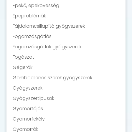
Epekő, epekövesség
Epeproblémák
Fájdalomcsillapító gyógyszerek
Fogamzásgátlás
Fogamzásgátlók gyógyszerek
Fogászat
Gégerák
Gombaellenes szerek gyógyszerek
Gyógyszerek
Gyógyszertípusok
Gyomorfájás
Gyomorfekély
Gyomorrák