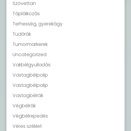
Szövettan
Táplálkozás
Terhesség, gyerekágy
Tüdőrák
Tumormarkerek
Uncategorized
Vakbélgyulladás
Vastagbélpolip
Vastagbélpolip
Vastagbélrák
Végbélrák
Végbélrepedés
Véres széklet