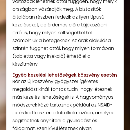
változóak lehetnek attól függően, hogy melyik
országban vásárolják meg. A biztosítók
általában részben fedezik az ilyen típusú
kezeléseket, de érdemes előre tájékozódni
arról is, hogy milyen költségekkel kell
számolniuk a betegeknek. Az árak alakulása
szintén függhet attól, hogy milyen formában
(tabletta vagy injekció) érhető el a
készítmény.
Egyéb kezelési lehetőségek köszvény esetén
Bár az új köszvény gyógyszer ígéretes
megoldást kínál, fontos tudni, hogy léteznek
más kezelési lehetőségek is. A hagyományos
módszerek közé tartoznak például az NSAID-
ok és kortikoszteroidok alkalmazása, amelyek
segíthetnek enyhíteni a gyulladást és
fájdalmat. Ezen kívül léteznek olyan