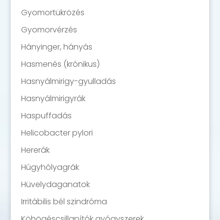
Gyomortükrözés
Gyomorvérzés
Hányinger, hányás
Hasmenés (krónikus)
Hasnyálmirigy-gyulladás
Hasnyálmirigyrák
Haspuffadás
Helicobacter pylori
Hererák
Húgyhólyagrák
Hüvelydaganatok
Irritábilis bél szindróma
Köhögéscsillapítók gyógyszerek