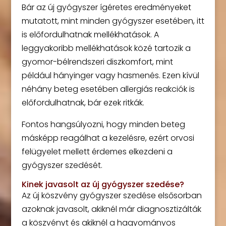
Bár az új gyógyszer ígéretes eredményeket
mutatott, mint minden gyógyszer esetében, itt
is előfordulhatnak mellékhatások. A
leggyakoribb mellékhatások közé tartozik a
gyomor-bélrendszeri diszkomfort, mint
például hányinger vagy hasmenés. Ezen kívül
néhány beteg esetében allergiás reakciók is
előfordulhatnak, bár ezek ritkák.
Fontos hangsúlyozni, hogy minden beteg
másképp reagálhat a kezelésre, ezért orvosi
felügyelet mellett érdemes elkezdeni a
gyógyszer szedését.
Kinek javasolt az új gyógyszer szedése?
Az új köszvény gyógyszer szedése elsősorban
azoknak javasolt, akiknél már diagnosztizálták
a köszvényt és akiknél a hagyományos