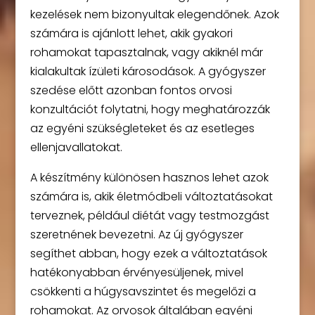
kezelések nem bizonyultak elegendőnek. Azok
számára is ajánlott lehet, akik gyakori
rohamokat tapasztalnak, vagy akiknél már
kialakultak ízületi károsodások. A gyógyszer
szedése előtt azonban fontos orvosi
konzultációt folytatni, hogy meghatározzák
az egyéni szükségleteket és az esetleges
ellenjavallatokat.
A készítmény különösen hasznos lehet azok
számára is, akik életmódbeli változtatásokat
terveznek, például diétát vagy testmozgást
szeretnének bevezetni. Az új gyógyszer
segíthet abban, hogy ezek a változtatások
hatékonyabban érvényesüljenek, mivel
csökkenti a húgysavszintet és megelőzi a
rohamokat. Az orvosok általában egyéni