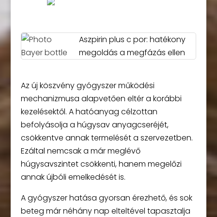
Aszpirin plus c por: hatékony
megoldás a megfázás ellen
Az új köszvény gyógyszer működési
mechanizmusa alapvetően eltér a korábbi
kezelésektől. A hatóanyag célzottan
befolyásolja a húgysav anyagcseréjét,
csökkentve annak termelését a szervezetben.
Ezáltal nemcsak a már meglévő
húgysavszintet csökkenti, hanem megelőzi
annak újbóli emelkedését is.
A gyógyszer hatása gyorsan érezhető, és sok
beteg már néhány nap elteltével tapasztalja