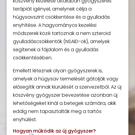
köszvény kezelése általában gyógyszeres
terápiát igényel, amelynek célja a
húgysavszint csökkentése és a gyulladás
enyhítése. A hagyományos kezelési
módszerek közé tartoznak a nem szteroid
gyulladáscsökkentők (NSAID-ok), amelyek
segítenek a fájdalom és a gyulladás
csökkentésében.
Emellett léteznek olyan gyógyszerek is,
amelyek a húgysav termelését gátolják vagy
elősegítik annak kiürülését a szervezetből. Az új
köszvény gyógyszer bevezetése azonban új
lehetőségeket kínál a betegek számára, akik
eddig nem tapasztalták meg a tartós
enyhülést.
Hogyan működik az új gyógyszer?