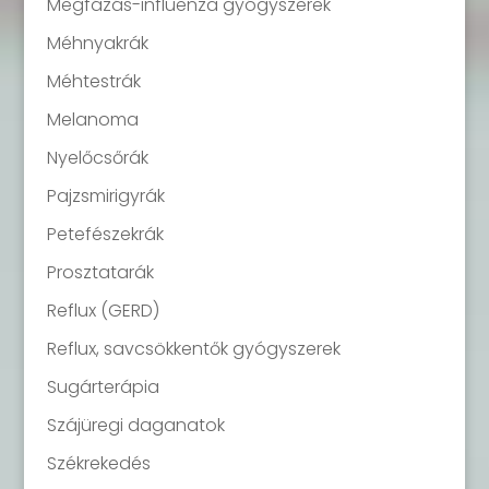
Megfázás-influenza gyógyszerek
Méhnyakrák
Méhtestrák
Melanoma
Nyelőcsőrák
Pajzsmirigyrák
Petefészekrák
Prosztatarák
Reflux (GERD)
Reflux, savcsökkentők gyógyszerek
Sugárterápia
Szájüregi daganatok
Székrekedés