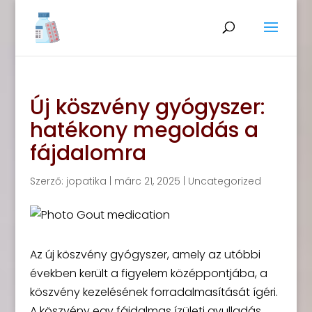
Új köszvény gyógyszer:
hatékony megoldás a
fájdalomra
Szerző:
jopatika
|
márc 21, 2025
|
Uncategorized
Az új köszvény gyógyszer, amely az utóbbi
években került a figyelem középpontjába, a
köszvény kezelésének forradalmasítását ígéri.
A köszvény egy fájdalmas ízületi gyulladás,