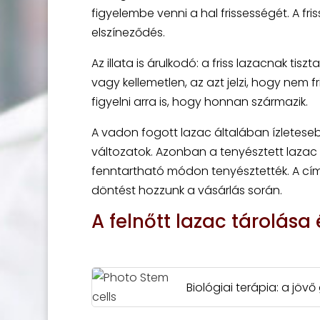
figyelembe venni a hal frissességét. A fris
elszíneződés.
Az illata is árulkodó: a friss lazacnak tisz
vagy kellemetlen, az azt jelzi, hogy nem f
figyelni arra is, hogy honnan származik.
A vadon fogott lazac általában ízletes
változatok. Azonban a tenyésztett lazac i
fenntartható módon tenyésztették. A cí
döntést hozzunk a vásárlás során.
A felnőtt lazac tárolása
Biológiai terápia: a jöv