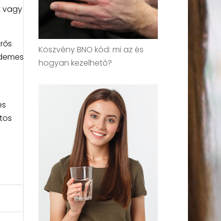
lt vagy
erős
Köszvény BNO kód: mi az és
érdemes
hogyan kezelhető?
és
tos