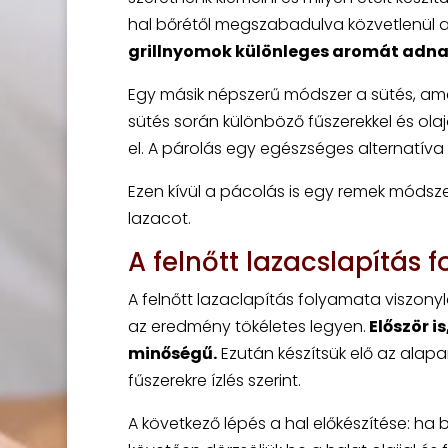
hal bőrétől megszabadulva közvetlenül a
grillnyomok különleges aromát adnak
Egy másik népszerű módszer a sütés, ame
sütés során különböző fűszerekkel és olaj
el. A párolás egy egészséges alternatív
Ezen kívül a pácolás is egy remek módsze
lazacot.
A felnőtt lazacslapítás 
A felnőtt lazaclapítás folyamata viszon
az eredmény tökéletes legyen.
Először is
minőségű.
Ezután készítsük elő az alapa
fűszerekre ízlés szerint.
A következő lépés a hal előkészítése: ha b