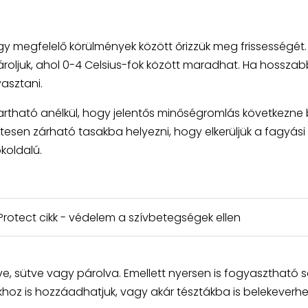
gy megfelelő körülmények között őrizzük meg frissességét.
roljuk, ahol 0-4 Celsius-fok között maradhat. Ha hosszab
asztani.
tartható anélkül, hogy jelentős minőségromlás következne 
tesen zárható tasakba helyezni, hogy elkerüljük a fagyási
koldalú.
n Protect cikk - védelem a szívbetegségek ellen
ezve, sütve vagy párolva. Emellett nyersen is fogyasztható 
hoz is hozzáadhatjuk, vagy akár tésztákba is belekeverhet