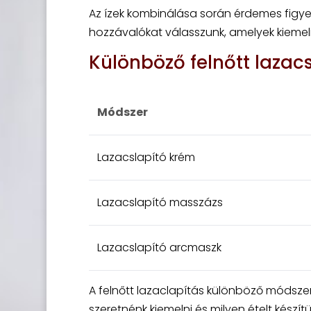
Az ízek kombinálása során érdemes figyel
hozzávalókat válasszunk, amelyek kieme
Különböző felnőtt lazac
Módszer
Lazacslapító krém
Lazacslapító masszázs
Lazacslapító arcmaszk
A felnőtt lazaclapítás különböző módszer
szeretnénk kiemelni és milyen ételt készít