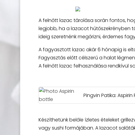
A felnőtt lazac tárolása során fontos, ho
legjobb, ha a lazacot hűtőszekrényben tá
ideig szeretnénk megőrizni, érdemes fagy
A fagyasztott lazac akár 6 hónapig is el
Fagyasztás előtt célszerű a halat légmen
A felnőtt lazac felhasználása rendkívül so
Pingvin Patika: Aspiri
Készíthetünk belőle ízletes ételeket grill
vagy sushi formájában. A lazacot saláták