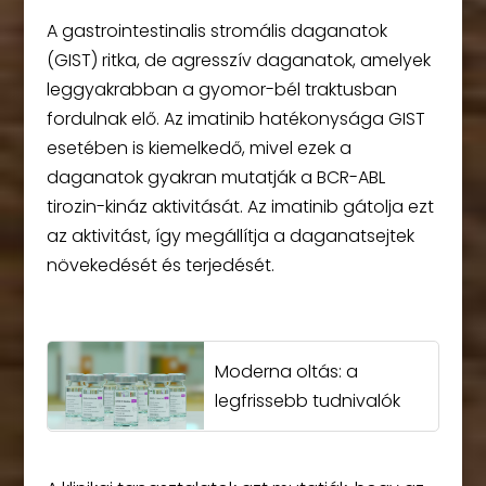
A gastrointestinalis stromális daganatok
(GIST) ritka, de agresszív daganatok, amelyek
leggyakrabban a gyomor-bél traktusban
fordulnak elő. Az imatinib hatékonysága GIST
esetében is kiemelkedő, mivel ezek a
daganatok gyakran mutatják a BCR-ABL
tirozin-kináz aktivitását. Az imatinib gátolja ezt
az aktivitást, így megállítja a daganatsejtek
növekedését és terjedését.
Moderna oltás: a
legfrissebb tudnivalók