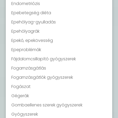
Endometriózis
Epebetegség diéta
Epehólyag-gyulladás
Epehólyagrák
Epekő, epekövesség
Epeproblémák
Fájdalomcsillapító gyógyszerek
Fogamzásgátlás
Fogamzásgátlók gyógyszerek
Fogászat
Gégerák
Gombaellenes szerek gyógyszerek
Gyógyszerek