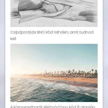
Csípőprotézis BNO kód: Minden, amit tudnod
kell
A környezetbarát életmód bno kód 8 alapján