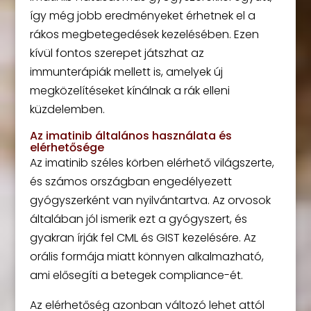
így még jobb eredményeket érhetnek el a
rákos megbetegedések kezelésében. Ezen
kívül fontos szerepet játszhat az
immunterápiák mellett is, amelyek új
megközelítéseket kínálnak a rák elleni
küzdelemben.
Az imatinib általános használata és
elérhetősége
Az imatinib széles körben elérhető világszerte,
és számos országban engedélyezett
gyógyszerként van nyilvántartva. Az orvosok
általában jól ismerik ezt a gyógyszert, és
gyakran írják fel CML és GIST kezelésére. Az
orális formája miatt könnyen alkalmazható,
ami elősegíti a betegek compliance-ét.
Az elérhetőség azonban változó lehet attól