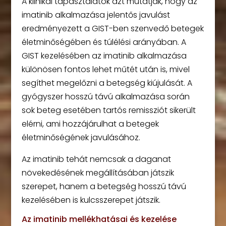
A klinikai tapasztalatok azt mutatják, hogy az
imatinib alkalmazása jelentős javulást
eredményezett a GIST-ben szenvedő betegek
életminőségében és túlélési arányában. A
GIST kezelésében az imatinib alkalmazása
különösen fontos lehet műtét után is, mivel
segíthet megelőzni a betegség kiújulását. A
gyógyszer hosszú távú alkalmazása során
sok beteg esetében tartós remissziót sikerült
elérni, ami hozzájárulhat a betegek
életminőségének javulásához.
Az imatinib tehát nemcsak a daganat
növekedésének megállításában játszik
szerepet, hanem a betegség hosszú távú
kezelésében is kulcsszerepet játszik.
Az imatinib mellékhatásai és kezelése