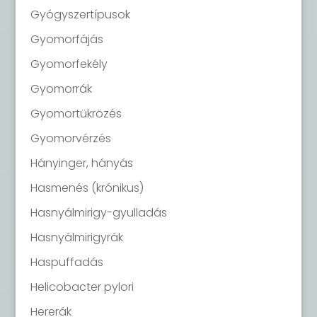
Gyógyszertípusok
Gyomorfájás
Gyomorfekély
Gyomorrák
Gyomortükrözés
Gyomorvérzés
Hányinger, hányás
Hasmenés (krónikus)
Hasnyálmirigy-gyulladás
Hasnyálmirigyrák
Haspuffadás
Helicobacter pylori
Hererák