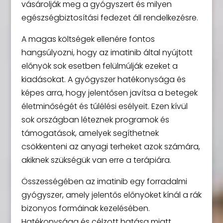
vásárolják meg a gyógyszert és milyen
egészségbiztosítási fedezet áll rendelkezésre.
A magas költségek ellenére fontos
hangsúlyozni, hogy az imatinib által nyújtott
előnyök sok esetben felülmúlják ezeket a
kiadásokat. A gyógyszer hatékonysága és
képes arra, hogy jelentősen javítsa a betegek
életminőségét és túlélési esélyeit. Ezen kívül
sok országban léteznek programok és
támogatások, amelyek segíthetnek
csökkenteni az anyagi terheket azok számára,
akiknek szükségük van erre a terápiára.
Összességében az imatinib egy forradalmi
gyógyszer, amely jelentős előnyöket kínál a rák
bizonyos formáinak kezelésében.
Hatékonysága és célzott hatása miatt