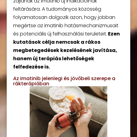
zajlanak az imatinib új indikációinak
feltárására. A tudományos közösség
folyamatosan dolgozik azon, hogy jobban
megértse az imatinib hatásmechanizmusait
és potenciális új felhasználási területeit.
Ezen
kutatások célja nemcsak a rákos
megbetegedések kezelésének javítása,
hanem új terápiás lehetőségek
felfedezése is.
Az imatinib jelenlegi és jövőbeli szerepe a
rákterápiában