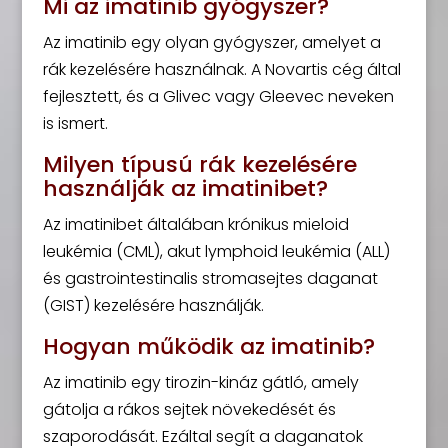
Mi az imatinib gyógyszer?
Az imatinib egy olyan gyógyszer, amelyet a
rák kezelésére használnak. A Novartis cég által
fejlesztett, és a Glivec vagy Gleevec neveken
is ismert.
Milyen típusú rák kezelésére
használják az imatinibet?
Az imatinibet általában krónikus mieloid
leukémia (CML), akut lymphoid leukémia (ALL)
és gastrointestinalis stromasejtes daganat
(GIST) kezelésére használják.
Hogyan működik az imatinib?
Az imatinib egy tirozin-kináz gátló, amely
gátolja a rákos sejtek növekedését és
szaporodását. Ezáltal segít a daganatok