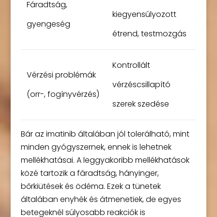
Fáradtság,
kiegyensúlyozott
gyengeség
étrend, testmozgás
Kontrollált
Vérzési problémák
vérzéscsillapító
(orr-, fogínyvérzés)
szerek szedése
Bár az imatinib általában jól tolerálható, mint
minden gyógyszernek, ennek is lehetnek
mellékhatásai. A leggyakoribb mellékhatások
közé tartozik a fáradtság, hányinger,
bőrkiütések és ödéma. Ezek a tünetek
általában enyhék és átmenetiek, de egyes
betegeknél súlyosabb reakciók is