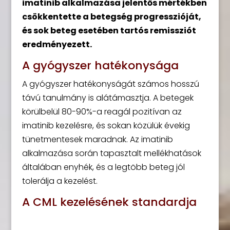
imatinib alkalmazása jelentős mértékben
csökkentette a betegség progresszióját,
és sok beteg esetében tartós remissziót
eredményezett.
A gyógyszer hatékonysága
A gyógyszer hatékonyságát számos hosszú
távú tanulmány is alátámasztja. A betegek
körülbelül 80-90%-a reagál pozitívan az
imatinib kezelésre, és sokan közülük évekig
tünetmentesek maradnak. Az imatinib
alkalmazása során tapasztalt mellékhatások
általában enyhék, és a legtöbb beteg jól
tolerálja a kezelést.
A CML kezelésének standardja