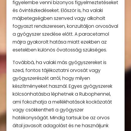
figyelembe venni bizonyos figyelmeztetéseket
és óvintézkedéseket. Először is, ha valaki
májbetegségben szenved vagy alkoholt
fogyaszt rendszeresen, konzultáljon orvosával
a gyógyszer szedése előtt. A paracetamol
májra gyakorolt hatása miatt ezekben az
esetekben különös óvatosság szükséges.
Továbbá, ha valaki más gyógyszereket is
szed, fontos tájékoztatni orvosát vagy
gyógyszerészét arról, hogy milyen
készítményeket használ. Egyes gyógyszerek
kölcsönhatásba léphetnek a Rubophennel,
ami fokozhatja a mellékhatások kockázatát
vagy csökkentheti a gyógyszer
hatékonyságát. Mindig tartsuk be az orvos
által javasolt adagolást és ne használjunk