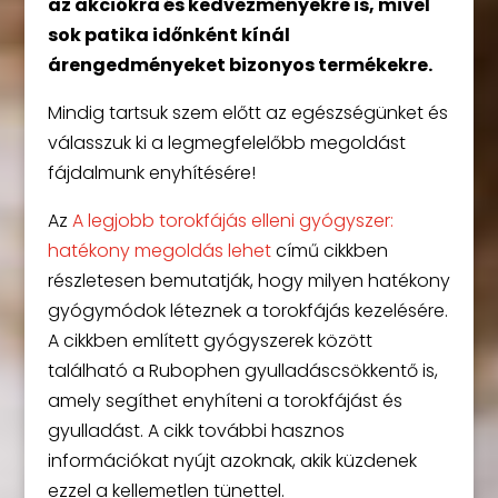
az akciókra és kedvezményekre is, mivel
sok patika időnként kínál
árengedményeket bizonyos termékekre.
Mindig tartsuk szem előtt az egészségünket és
válasszuk ki a legmegfelelőbb megoldást
fájdalmunk enyhítésére!
Az
A legjobb torokfájás elleni gyógyszer:
hatékony megoldás lehet
című cikkben
részletesen bemutatják, hogy milyen hatékony
gyógymódok léteznek a torokfájás kezelésére.
A cikkben említett gyógyszerek között
található a Rubophen gyulladáscsökkentő is,
amely segíthet enyhíteni a torokfájást és
gyulladást. A cikk további hasznos
információkat nyújt azoknak, akik küzdenek
ezzel a kellemetlen tünettel.