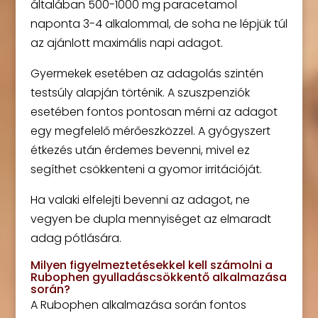
általában 500-1000 mg paracetamol
naponta 3-4 alkalommal, de soha ne lépjük túl
az ajánlott maximális napi adagot.
Gyermekek esetében az adagolás szintén
testsúly alapján történik. A szuszpenziók
esetében fontos pontosan mérni az adagot
egy megfelelő mérőeszközzel. A gyógyszert
étkezés után érdemes bevenni, mivel ez
segíthet csökkenteni a gyomor irritációját.
Ha valaki elfelejti bevenni az adagot, ne
vegyen be dupla mennyiséget az elmaradt
adag pótlására.
Milyen figyelmeztetésekkel kell számolni a
Rubophen gyulladáscsökkentő alkalmazása
során?
A Rubophen alkalmazása során fontos