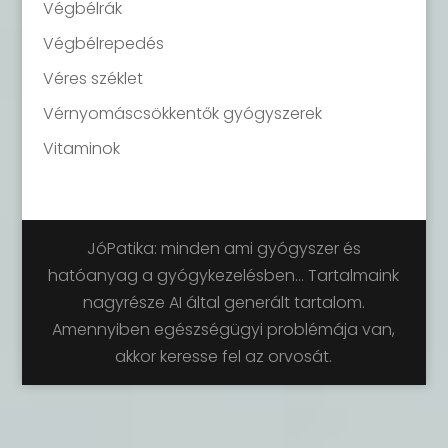
Végbélrák
Végbélrepedés
Véres széklet
Vérnyomáscsökkentők gyógyszerek
Vitaminok
JóPatika: minden ami gyógyszer és
hatóanyag a gyógykezelésben... Tartalmaink
nagyrésze AI által generált tartalom.
Amennyiben egészségügyi problémája van,
akkor keresse fel az orvosát.