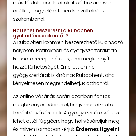
más fájdalomcsillapítókat párhuzamosan
anélkül, hogy előzetesen konzultálnánk
szakemberrel.
Hol lehet beszerezni a Rubophen
gyulladáscsökkentőt?
A Rubophen könnyen beszerezhető különböző
helyeken. Patikákban és gyógyszertárakban
kapható recept nélkül is, ami megkönnyíti
hozzáférhetőségét. Emellett online
gyógyszertárak is kínálnak Rubophent, ahol
kényelmesen megrendelhetjük otthonról.
Az online vásárlás során azonban fontos
megbizonyosodni arról, hogy megbízható
forrásból vásárolunk. A gyógyszer ára változó
lehet attól függően, hogy hol vásároljuk meg
és milyen formában kérjük.
Érdemes figyelni