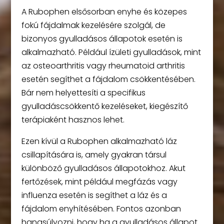
A Rubophen elsősorban enyhe és közepes
fokú fájdalmak kezelésére szolgál, de
bizonyos gyulladásos állapotok esetén is
alkalmazható. Például ízületi gyulladások, mint
az osteoarthritis vagy rheumatoid arthritis
esetén segíthet a fájdalom csökkentésében.
Bár nem helyettesíti a specifikus
gyulladáscsökkentő kezeléseket, kiegészítő
terápiaként hasznos lehet.
Ezen kívül a Rubophen alkalmazható láz
csillapítására is, amely gyakran társul
különböző gyulladásos állapotokhoz. Akut
fertőzések, mint például megfázás vagy
influenza esetén is segíthet a láz és a
fájdalom enyhítésében. Fontos azonban
hangsúlyozni, hogy ha a gyulladásos állapot