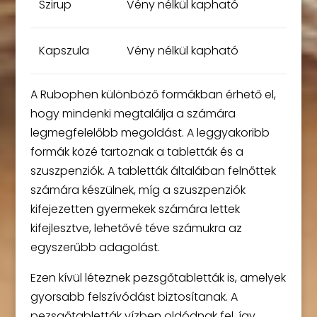
Szirup
Vény nélkül kapható
Kapszula
Vény nélkül kapható
A Rubophen különböző formákban érhető el,
hogy mindenki megtalálja a számára
legmegfelelőbb megoldást. A leggyakoribb
formák közé tartoznak a tabletták és a
szuszpenziók. A tabletták általában felnőttek
számára készülnek, míg a szuszpenziók
kifejezetten gyermekek számára lettek
kifejlesztve, lehetővé téve számukra az
egyszerűbb adagolást.
Ezen kívül léteznek pezsgőtabletták is, amelyek
gyorsabb felszívódást biztosítanak. A
pezsgőtabletták vízben oldódnak fel, így