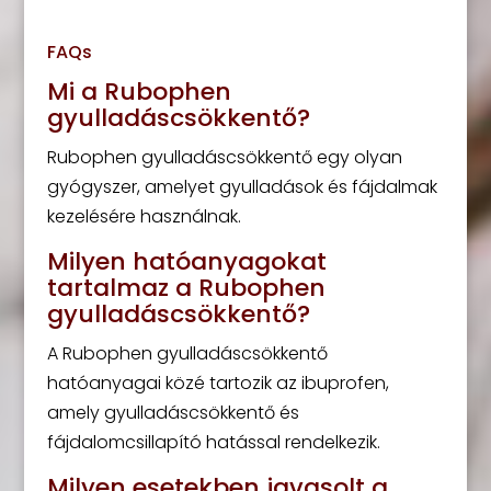
FAQs
Mi a Rubophen
gyulladáscsökkentő?
Rubophen gyulladáscsökkentő egy olyan
gyógyszer, amelyet gyulladások és fájdalmak
kezelésére használnak.
Milyen hatóanyagokat
tartalmaz a Rubophen
gyulladáscsökkentő?
A Rubophen gyulladáscsökkentő
hatóanyagai közé tartozik az ibuprofen,
amely gyulladáscsökkentő és
fájdalomcsillapító hatással rendelkezik.
Milyen esetekben javasolt a