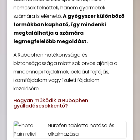
nemcsak felnőttek, hanem gyermekek
számára is elérhető.
A gyógyszer különböző
formákban kapható, így mindenki
megtalálhatja a számára
legmegfelelőbb megoldást.
A Rubophen hatékonysága és
biztonságossága miatt sok orvos ajánlja a
mindennapi fájdalmak, például fejfájás,
izomfájdalom vagy ízületi fájdalom
kezelésére.
Hogyan működik a Rubophen
gyulladáscsökkentő?
Nurofen tabletta hatása és
alkalmazása