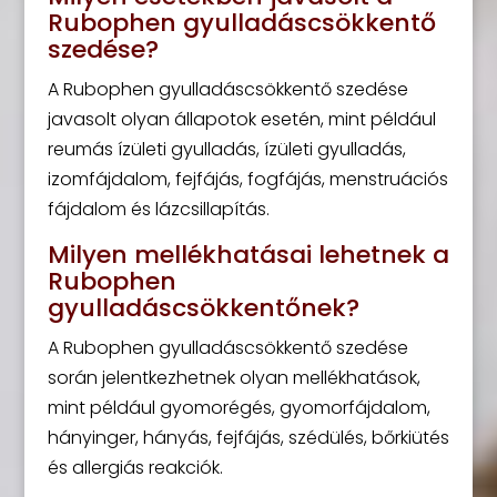
Rubophen gyulladáscsökkentő
szedése?
A Rubophen gyulladáscsökkentő szedése
javasolt olyan állapotok esetén, mint például
reumás ízületi gyulladás, ízületi gyulladás,
izomfájdalom, fejfájás, fogfájás, menstruációs
fájdalom és lázcsillapítás.
Milyen mellékhatásai lehetnek a
Rubophen
gyulladáscsökkentőnek?
A Rubophen gyulladáscsökkentő szedése
során jelentkezhetnek olyan mellékhatások,
mint például gyomorégés, gyomorfájdalom,
hányinger, hányás, fejfájás, szédülés, bőrkiütés
és allergiás reakciók.