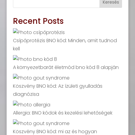
Keresés
Recent Posts
Csípőprotézis BNO kód: Minden, amit tudnod
kell
A környezetbarát életmód bno kód 8 alapján
Köszvény BNO kód: Az ízületi gyulladás
diagnózisa
Allergia: BNO kódok és kezelési lehetőségek
Köszvény BNO kód: mi az és hogyan