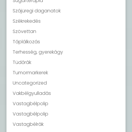
Sugárterápia
Szájüregi daganatok
Székrekedés
Szövettan
Táplálkozás
Terhesség, gyerekágy
Tüdőrák
Tumormarkerek
Uncategorized
Vakbélgyulladás
Vastagbélpolip
Vastagbélpolip
Vastagbélrák