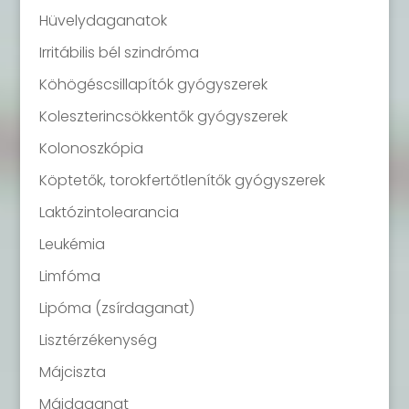
Hüvelydaganatok
Irritábilis bél szindróma
Köhögéscsillapítók gyógyszerek
Koleszterincsökkentők gyógyszerek
Kolonoszkópia
Köptetők, torokfertőtlenítők gyógyszerek
Laktózintolearancia
Leukémia
Limfóma
Lipóma (zsírdaganat)
Lisztérzékenység
Májciszta
Májdaganat