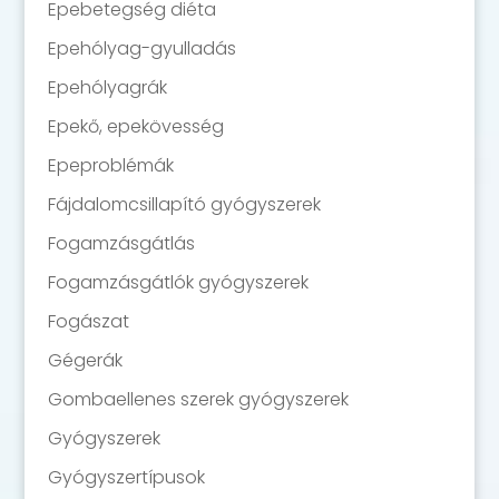
Epebetegség diéta
Epehólyag-gyulladás
Epehólyagrák
Epekő, epekövesség
Epeproblémák
Fájdalomcsillapító gyógyszerek
Fogamzásgátlás
Fogamzásgátlók gyógyszerek
Fogászat
Gégerák
Gombaellenes szerek gyógyszerek
Gyógyszerek
Gyógyszertípusok