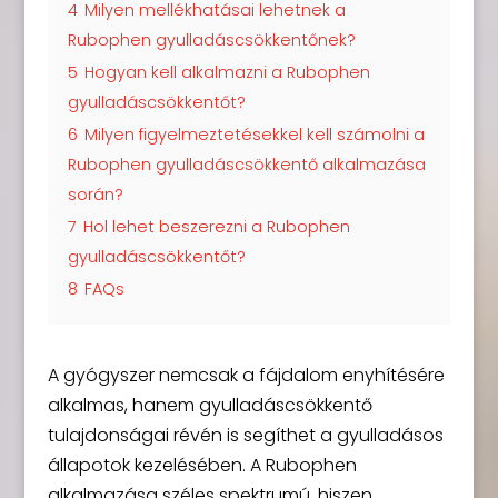
4
Milyen mellékhatásai lehetnek a
Rubophen gyulladáscsökkentőnek?
5
Hogyan kell alkalmazni a Rubophen
gyulladáscsökkentőt?
6
Milyen figyelmeztetésekkel kell számolni a
Rubophen gyulladáscsökkentő alkalmazása
során?
7
Hol lehet beszerezni a Rubophen
gyulladáscsökkentőt?
8
FAQs
A gyógyszer nemcsak a fájdalom enyhítésére
alkalmas, hanem gyulladáscsökkentő
tulajdonságai révén is segíthet a gyulladásos
állapotok kezelésében. A Rubophen
alkalmazása széles spektrumú, hiszen