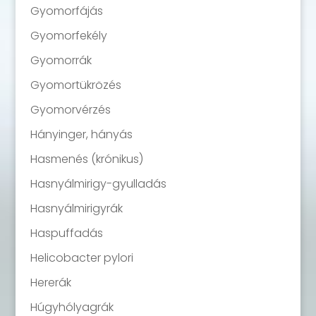
Gyomorfájás
Gyomorfekély
Gyomorrák
Gyomortükrözés
Gyomorvérzés
Hányinger, hányás
Hasmenés (krónikus)
Hasnyálmirigy-gyulladás
Hasnyálmirigyrák
Haspuffadás
Helicobacter pylori
Hererák
Húgyhólyagrák